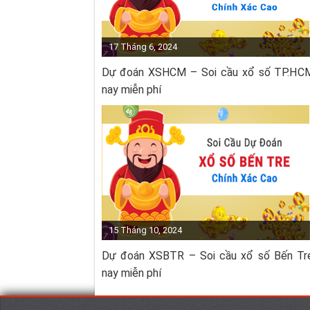
17 Tháng 6, 2024
Dự đoán XSHCM – Soi cầu xổ số TP.HC
nay miễn phí
15 Tháng 10, 2024
Dự đoán XSBTR – Soi cầu xổ số Bến Tr
nay miễn phí