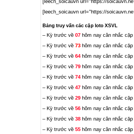
[leech_soicauvn url=”https://soicauvn.ne
[leech_soicauvn url=”https://soicauvn.ne
Bảng truy vấn các cặp loto XSVL
– Kỳ trước về
07
hôm nay cân nhắc cặp
– Kỳ trước về
73
hôm nay cân nhắc cặ
– Kỳ trước về
64
hôm nay cân nhắc cặ
– Kỳ trước về
79
hôm nay cân nhắc cặ
– Kỳ trước về
74
hôm nay cân nhắc cặ
– Kỳ trước về
47
hôm nay cân nhắc cặ
– Kỳ trước về
29
hôm nay cân nhắc cặ
– Kỳ trước về
56
hôm nay cân nhắc cặ
– Kỳ trước về
38
hôm nay cân nhắc cặp
– Kỳ trước về
55
hôm nay cân nhắc cặ