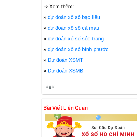
⇒ Xem thêm:
»
dự đoán xổ số bạc liêu
»
dự đoán xổ số cà mau
»
dự đoán xổ số sóc trăng
»
dự đoán xổ số bình phước
»
Dự đoán XSMT
»
Dự đoán XSMB
Tags
:
Bài Viết Liên Quan