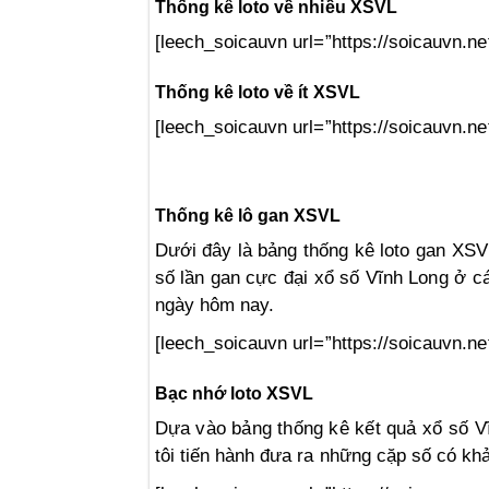
Thống kê loto về nhiều XSVL
[leech_soicauvn url=”https://soicauvn.ne
Thống kê loto về ít XSVL
[leech_soicauvn url=”https://soicauvn.ne
Thống kê lô gan XSVL
Dưới đây là bảng thống kê loto gan XSV
số lần gan cực đại xổ số Vĩnh Long ở 
ngày hôm nay.
[leech_soicauvn url=”https://soicauvn.ne
Bạc nhớ loto XSVL
Dựa vào bảng thống kê kết quả xổ số Vĩ
tôi tiến hành đưa ra những cặp số có kh