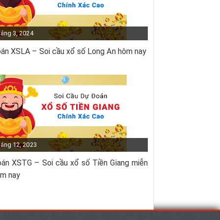
áng 3, 2024
án XSLA – Soi cầu xổ số Long An hôm nay
áng 12, 2023
án XSTG – Soi cầu xổ số Tiền Giang miễn
ôm nay