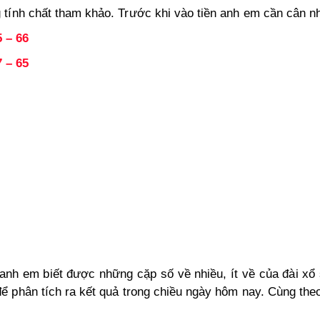
 tính chất tham khảo. Trước khi vào tiền anh em cần cân n
5 – 66
7 – 65
nh em biết được những cặp số về nhiều, ít về của đài xổ 
 phân tích ra kết quả trong chiều ngày hôm nay. Cùng theo