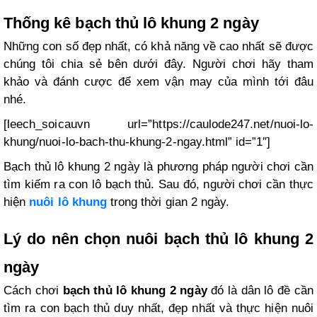
Thống kê bạch thủ lô khung 2 ngày
Những con số đẹp nhất, có khả năng về cao nhất sẽ được
chúng tôi chia sẻ bên dưới đây. Người chơi hãy tham
khảo và đánh cược để xem vận may của mình tới đâu
nhé.
[leech_soicauvn url=”https://caulode247.net/nuoi-lo-
khung/nuoi-lo-bach-thu-khung-2-ngay.html” id=”1″]
Bạch thủ lô khung 2 ngày là phương pháp người chơi cần
tìm kiếm ra con lô bạch thủ. Sau đó, người chơi cần thực
hiện
nuôi lô khung
trong thời gian 2 ngày.
Lý do nên chọn nuôi bạch thủ lô khung 2
ngày
Cách chơi
bạch thủ lô khung 2 ngày
đó là dân lô đề cần
tìm ra con bạch thủ duy nhất, đẹp nhất và thực hiện nuôi