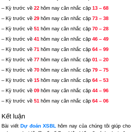
– Kỳ trước về
22
hôm nay cân nhắc cặp
13 – 68
– Kỳ trước về
29
hôm nay cân nhắc cặp
73 – 38
– Kỳ trước về
51
hôm nay cân nhắc cặp
70 – 28
– Kỳ trước về
41
hôm nay cân nhắc cặp
46 – 49
– Kỳ trước về
71
hôm nay cân nhắc cặp
64 – 99
– Kỳ trước về
77
hôm nay cân nhắc cặp
01 – 20
– Kỳ trước về
70
hôm nay cân nhắc cặp
79 – 75
– Kỳ trước về
15
hôm nay cân nhắc cặp
64 – 53
– Kỳ trước về
09
hôm nay cân nhắc cặp
44 – 96
– Kỳ trước về
51
hôm nay cân nhắc cặp
64 – 06
Kết luận
Bài viết
Dự đoán XSBL
hôm nay của chúng tôi giúp cho