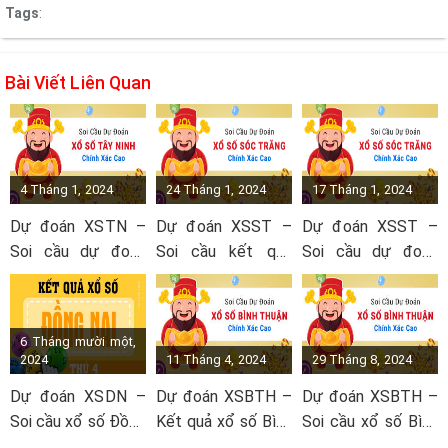
Tags
:
Bài Viết Liên Quan
4 Tháng 1, 2024
24 Tháng 1, 2024
17 Tháng 1, 2024
Dự đoán XSTN –
Dự đoán XSST –
Dự đoán XSST –
Soi cầu dự đoán
Soi cầu kết quả
Soi cầu dự đoán
kết quả xổ số Tây
Sóc Trăng hôm nay
Sóc Trăng hôm nay
Ninh
6 Tháng mười một,
2024
11 Tháng 4, 2024
29 Tháng 8, 2024
Dự đoán XSDN –
Dự đoán XSBTH –
Dự đoán XSBTH –
Soi cầu xổ số Đồng
Kết quả xổ số Bình
Soi cầu xổ số Bình
Nai hôm nay
Thuận miễn phí
Thuận hôm nay