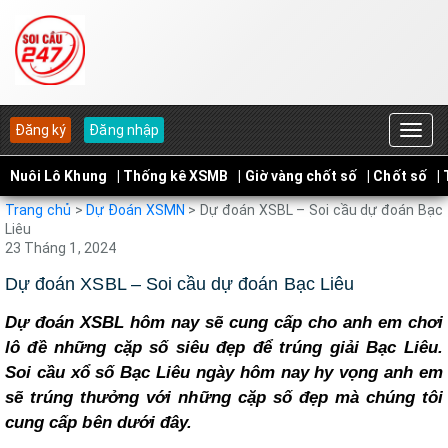
Đăng ký
Đăng nhập
Nuôi Lô Khung
| Thống kê XSMB
| Giờ vàng chốt số
| Chốt số
|
Trang chủ
>
Dự Đoán XSMN
>
Dự đoán XSBL – Soi cầu dự đoán Bạc
Liêu
23 Tháng 1, 2024
Dự đoán XSBL – Soi cầu dự đoán Bạc Liêu
Dự đoán XSBL hôm nay sẽ cung cấp cho anh em chơi
lô đề những cặp số siêu đẹp để trúng giải Bạc Liêu.
Soi cầu xổ số Bạc Liêu ngày hôm nay hy vọng anh em
sẽ trúng thưởng với những cặp số đẹp mà chúng tôi
cung cấp bên dưới đây.