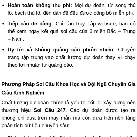
Hoàn toàn không thu phí:
Mọi dự đoán, từ song thủ
lô, bạch thủ lô, đến dàn đề đều được công bố miễn phí.
Tiếp cận dễ dàng:
Chỉ cần truy cập website, bạn có
thể xem ngay kết quả soi cầu của 3 miền Bắc – Trung
– Nam.
Uy tín và không quảng cáo phiền nhiễu:
Chuyên
trang tập trung vào chất lượng dự đoán thay vì chạy
theo lợi nhuận từ quảng cáo.
Phương Pháp Soi Cầu Khoa Học và Đội Ngũ Chuyên Gia
Giàu Kinh Nghiệm
Chất lượng dự đoán chính là yếu tố cốt lõi xây dựng nên
thương hiệu
Soi Cầu 247
. Các dự đoán được tạo ra
không chỉ dựa trên may mắn mà còn dựa trên nền tảng
phân tích dữ liệu chuyên sâu: