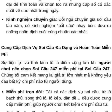
đại để tính toán và chọn lọc ra những cặp số có xác
suất về cao nhất trong ngày.
Kinh nghiệm chuyên gia:
Đội ngũ chuyên gia soi cầu
lâu năm, có kinh nghiệm “bắt cầu” nhạy bén, đưa ra
những nhận định cuối cùng chuẩn xác nhất.
Cung Cấp Dịch Vụ Soi Cầu Đa Dạng và Hoàn Toàn Miễn
Phí
Sự tiện lợi và tính kinh tế là điểm cộng lớn khi
người
chơi nên chọn Soi Cầu 247 miễn phí tại Soi Cầu 247
.
Chúng tôi cam kết mang lại giá trị lớn nhất mà không yêu
cầu bất kỳ chi phí nào từ người dùng.
Miễn phí trọn đời:
Tất cả các dịch vụ soi cầu, từ lô
bạch thủ, song thủ lô, lô kép, dàn đề… đều được cung
cấp miễn phí, giúp người chơi tiết kiệm chi phí đầu tư.