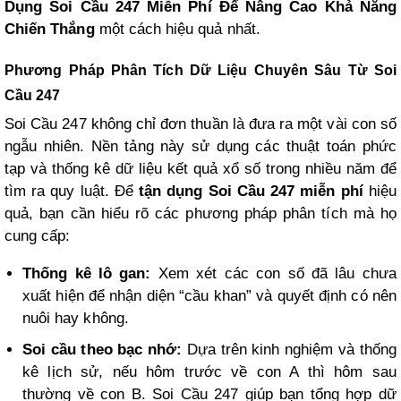
Dụng Soi Cầu 247 Miễn Phí Để Nâng Cao Khả Năng
Chiến Thắng
một cách hiệu quả nhất.
Phương Pháp Phân Tích Dữ Liệu Chuyên Sâu Từ Soi
Cầu 247
Soi Cầu 247 không chỉ đơn thuần là đưa ra một vài con số
ngẫu nhiên. Nền tảng này sử dụng các thuật toán phức
tạp và thống kê dữ liệu kết quả xổ số trong nhiều năm để
tìm ra quy luật. Để
tận dụng Soi Cầu 247 miễn phí
hiệu
quả, bạn cần hiểu rõ các phương pháp phân tích mà họ
cung cấp:
Thống kê lô gan:
Xem xét các con số đã lâu chưa
xuất hiện để nhận diện “cầu khan” và quyết định có nên
nuôi hay không.
Soi cầu theo bạc nhớ:
Dựa trên kinh nghiệm và thống
kê lịch sử, nếu hôm trước về con A thì hôm sau
thường về con B. Soi Cầu 247 giúp bạn tổng hợp dữ