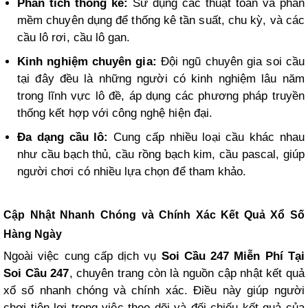
Phân tích thống kê:
Sử dụng các thuật toán và phần
mềm chuyên dụng để thống kê tần suất, chu kỳ, và các
cầu lô rơi, cầu lô gan.
Kinh nghiệm chuyên gia:
Đội ngũ chuyên gia soi cầu
tại đây đều là những người có kinh nghiệm lâu năm
trong lĩnh vực lô đề, áp dụng các phương pháp truyền
thống kết hợp với công nghệ hiện đại.
Đa dạng cầu lô:
Cung cấp nhiều loại cầu khác nhau
như cầu bạch thủ, cầu rồng bạch kim, cầu pascal, giúp
người chơi có nhiều lựa chọn để tham khảo.
Cập Nhật Nhanh Chóng và Chính Xác Kết Quả Xổ Số
Hàng Ngày
Ngoài việc cung cấp dịch vụ
Soi Cầu 247 Miễn Phí Tại
Soi Cầu 247
, chuyên trang còn là nguồn cập nhật kết quả
xổ số nhanh chóng và chính xác. Điều này giúp người
chơi tiện lợi trong việc theo dõi và đối chiếu kết quả của