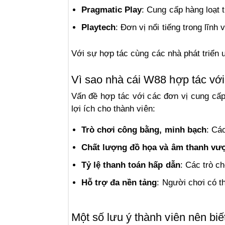
Pragmatic Play
: Cung cấp hàng loạt 
Playtech
: Đơn vị nổi tiếng trong lĩn
Với sự hợp tác cùng các nhà phát triển 
Vì sao nhà cái W88 hợp tác với
Vấn đề hợp tác với các đơn vị cung cấp
lợi ích cho thành viên:
Trò chơi công bằng, minh bạch
: Cá
Chất lượng đồ họa và âm thanh vượ
Tỷ lệ thanh toán hấp dẫn
: Các trò c
Hỗ trợ đa nền tảng
: Người chơi có t
Một số lưu ý thành viên nên biết