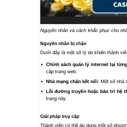
Nguyên nhân và cách khắc phục cho nhà
Nguyên nhân bị chặn
Dưới đây là một số lý do khiến thành viê
Chính sách quản lý internet tại từn
cập trang web.
Nhà mạng chặn kết nối
: Một số nhà 
Lỗi đường truyền hoặc bảo trì hệ 
trạng này.
Giải pháp truy cập
Thành viên có thể áp dụng một số phươn