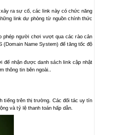
i xảy ra sự cố, các link này có chức năng
 những link dự phòng từ nguồn chính thức
cho phép người chơi vượt qua các rào cản
DNS (Domain Name System) để tăng tốc độ
ơi để nhận được danh sách link cập nhật
 thông tin bên ngoài..
iếng trên thị trường. Các đối tác uy tín
ng và tỷ lệ thanh toán hấp dẫn.