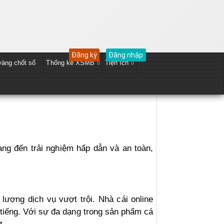
Đăng ký
Đăng nhập
vàng chốt số
Thống kê XSMB
Tiện ích
g đến trải nghiệm hấp dẫn và an toàn,
 lượng dịch vụ vượt trội. Nhà cái online
 tiếng. Với sự đa dạng trong sản phẩm cá