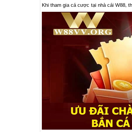
Khi tham gia cá cược tại nhà cái W88, t