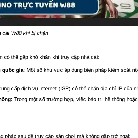
 cái W88 khi bị chặn
n có thể gặp khó khăn khi truy cập nhà cái:
g quốc gia
: Một số khu vực áp dụng biện pháp kiểm soát nộ
cung cấp dịch vụ internet (ISP) có thể chặn địa chỉ IP của n
thống
: Trong một số trường hợp, việc bảo trì hệ thống hoặ
g pháp sau để truy cập sân chơi mà không gặp trở ngại: