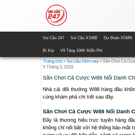
Soi Cầu 247
Soi Cầu XSMB
Dự Đoán XSMN
Bí Kíp
V9 Tặng 100K Miễn Phí
Trang chủ
>
Soi cầu hôm nay
>
Sân Chơi Cá Cượ
9 Tháng 3, 2025
Sân Chơi Cá Cược W88 Nổi Danh Ch
Nhà cái đổi thưởng W88 hàng đầu khôn
cùng khám phá chi tiết sau đây.
Sân Chơi Cá Cược W88 Nổi Danh C
Đây là thương hiệu trực tuyến hàng đầ
không chỉ nổi bật với hệ thống bảo mật 