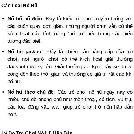
Các Loại Nổ Hũ
Nổ hũ cổ điển
: Đây là kiểu trò chơi truyền thống với
các cuộn quay đơn giản, nhưng người chơi vẫn có thể
kích hoạt các tính năng “nổ hũ” nếu trúng các biểu
tượng đặc biệt.
Nổ hũ jackpot
: Đây là phiên bản nâng cấp của trò
chơi, nơi người chơi có thể kích hoạt giải thưởng
Jackpot cực kỳ lớn. Giải thưởng Jackpot này sẽ được
cộng dồn theo thời gian và thường có giá trị rất cao khi
nổ hũ.
Nổ hũ theo chủ đề
: Các trò chơi nổ hũ ngày nay có
nhiều chủ đề phong phú như thần thoại, cổ tích, vũ trụ,
các loại động vật, v.v., giúp trò chơi trở nên hấp dẫn
hơn.
Lý Do Trò Chơi Nổ Hũ Hấp Dẫn