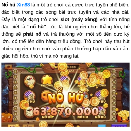
Nổ hũ
Xin88
là một trò chơi cá cược trực tuyến phổ biến,
đặc biệt trong các sòng bài trực tuyến và các nhà cái.
Đây là một dạng trò chơi
slot (máy xèng)
với tính năng
đặc biệt là
“nổ hũ”
, tức là khi người chơi thắng lớn, hệ
thống sẽ
phát nổ
và trả thưởng với một số tiền cực kỳ
lớn, có thể lên đến hàng triệu đồng. Trò chơi này thu hút
nhiều người chơi nhờ vào phần thưởng hấp dẫn và cảm
giác hồi hộp, thú vị mà nó mang lại.