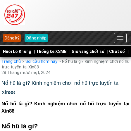
Đăng ký
Đăng nhập
Nuôi Lô Khung
| Thống kê XSMB
| Giờ vàng chốt số
| Chốt số
|
Trang chủ
>
Soi cầu hôm nay
>
Nổ hũ là gì? Kinh nghiệm chơi nổ hũ
trực tuyến tại Xin88
28 Tháng mười một, 2024
Nổ hũ là gì? Kinh nghiệm chơi nổ hũ trực tuyến tại
Xin88
Nổ hũ là gì? Kinh nghiệm chơi nổ hũ trực tuyến tại
Xin88
Nổ hũ là gì?