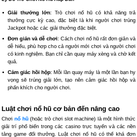
Giải thưởng lớn
: Trò chơi nổ hũ có khả năng trả
thưởng cực kỳ cao, đặc biệt là khi người chơi trúng
Jackpot hoặc các giải thưởng đặc biệt.
Đơn giản và dễ chơi
: Cách chơi nổ hũ rất đơn giản và
dễ hiểu, phù hợp cho cả người mới chơi và người chơi
có kinh nghiệm. Bạn chỉ cần quay máy xèng và chờ kết
quả.
Cảm giác hồi hộp
: Mỗi lần quay máy là một lần bạn hy
vọng sẽ trúng giải lớn, tạo nên cảm giác hồi hộp và
phấn khích cho người chơi.
Luật chơi nổ hũ cơ bản đến nâng cao
Chơi
nổ hũ
(hoặc trò chơi slot machine) là một hình thức
giải trí phổ biến trong các casino trực tuyến và các nền
tảng game đổi thưởng. Luật chơi nổ hũ có thể khá đơn