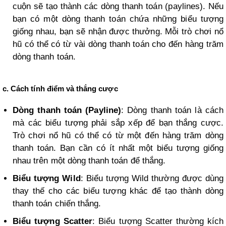
cuộn sẽ tạo thành các dòng thanh toán (paylines). Nếu
bạn có một dòng thanh toán chứa những biểu tượng
giống nhau, bạn sẽ nhận được thưởng. Mỗi trò chơi nổ
hũ có thể có từ vài dòng thanh toán cho đến hàng trăm
dòng thanh toán.
c. Cách tính điểm và thắng cược
Dòng thanh toán (Payline)
: Dòng thanh toán là cách
mà các biểu tượng phải sắp xếp để bạn thắng cược.
Trò chơi nổ hũ có thể có từ một đến hàng trăm dòng
thanh toán. Bạn cần có ít nhất một biểu tượng giống
nhau trên một dòng thanh toán để thắng.
Biểu tượng Wild
: Biểu tượng Wild thường được dùng
thay thế cho các biểu tượng khác để tạo thành dòng
thanh toán chiến thắng.
Biểu tượng Scatter
: Biểu tượng Scatter thường kích