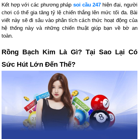
Kết hợp với các phương pháp
soi cầu 247
hiện đại, người
chơi có thể gia tăng tỷ lệ chiến thắng lên mức tối đa. Bài
viết này sẽ đi sâu vào phân tích cách thức hoạt động của
hệ thống này và những chiến thuật giúp bạn về bờ an
toàn.
Rồng Bạch Kim Là Gì? Tại Sao Lại Có
Sức Hút Lớn Đến Thế?