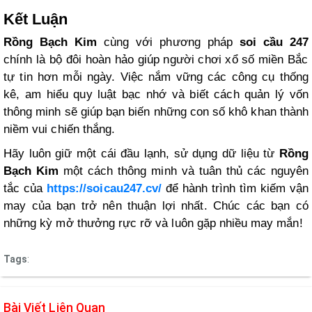
Kết Luận
Rồng Bạch Kim
cùng với phương pháp
soi cầu 247
chính là bộ đôi hoàn hảo giúp người chơi xổ số miền Bắc
tự tin hơn mỗi ngày. Việc nắm vững các công cụ thống
kê, am hiểu quy luật bạc nhớ và biết cách quản lý vốn
thông minh sẽ giúp bạn biến những con số khô khan thành
niềm vui chiến thắng.
Hãy luôn giữ một cái đầu lạnh, sử dụng dữ liệu từ
Rồng
Bạch Kim
một cách thông minh và tuân thủ các nguyên
tắc của
https://soicau247.cv/
để hành trình tìm kiếm vận
may của bạn trở nên thuận lợi nhất. Chúc các bạn có
những kỳ mở thưởng rực rỡ và luôn gặp nhiều may mắn!
Tags
:
Bài Viết Liên Quan