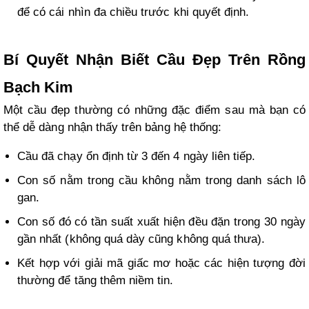
để có cái nhìn đa chiều trước khi quyết định.
Bí Quyết Nhận Biết Cầu Đẹp Trên Rồng
Bạch Kim
Một cầu đẹp thường có những đặc điểm sau mà bạn có
thể dễ dàng nhận thấy trên bảng hệ thống:
Cầu đã chạy ổn định từ 3 đến 4 ngày liên tiếp.
Con số nằm trong cầu không nằm trong danh sách lô
gan.
Con số đó có tần suất xuất hiện đều đặn trong 30 ngày
gần nhất (không quá dày cũng không quá thưa).
Kết hợp với giải mã giấc mơ hoặc các hiện tượng đời
thường để tăng thêm niềm tin.