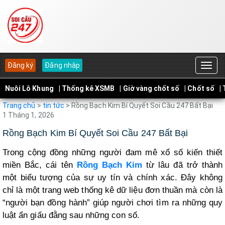
Đăng ký
Đăng nhập
Nuôi Lô Khung
| Thống kê XSMB
| Giờ vàng chốt số
| Chốt số
|
Trang chủ
>
tin tức
>
Rồng Bạch Kim Bí Quyết Soi Cầu 247 Bất Bại
1 Tháng 1, 2026
Rồng Bạch Kim Bí Quyết Soi Cầu 247 Bất Bại
Trong cộng đồng những người đam mê xổ số kiến thiết
miền Bắc, cái tên
Rồng Bạch Kim
từ lâu đã trở thành
một biểu tượng của sự uy tín và chính xác. Đây không
chỉ là một trang web thống kê dữ liệu đơn thuần mà còn là
“người bạn đồng hành” giúp người chơi tìm ra những quy
luật ẩn giấu đằng sau những con số.