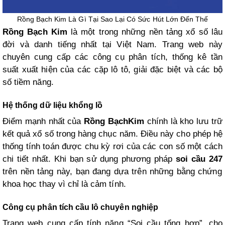
Rồng Bạch Kim Là Gì Tại Sao Lại Có Sức Hút Lớn Đến Thế
Rồng Bạch Kim
là một trong những nền tảng xổ số lâu
đời và danh tiếng nhất tại Việt Nam. Trang web này
chuyên cung cấp các công cụ phân tích, thống kê tần
suất xuất hiện của các cặp lô tô, giải đặc biệt và các bộ
số tiềm năng.
Hệ thống dữ liệu khổng lồ
Điểm mạnh nhất của
Rồng BạchKim
chính là kho lưu trữ
kết quả xổ số trong hàng chục năm. Điều này cho phép hệ
thống tính toán được chu kỳ rơi của các con số một cách
chi tiết nhất. Khi bạn sử dụng phương pháp
soi cầu 247
trên nền tảng này, bạn đang dựa trên những bằng chứng
khoa học thay vì chỉ là cảm tính.
Công cụ phân tích cầu lô chuyên nghiệp
Trang web cung cấp tính năng “Soi cầu tổng hợp”, cho