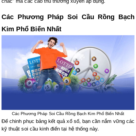
chắc” mà các cao thủ thường xuyên áp dụng.
Các Phương Pháp Soi Cầu Rồng Bạch
Kim Phổ Biến Nhất
Các Phương Pháp Soi Cầu Rồng Bạch Kim Phổ Biến Nhất
Để chinh phục bảng kết quả xổ số, bạn cần nắm vững các
kỹ thuật soi cầu kinh điển tại hệ thống này.