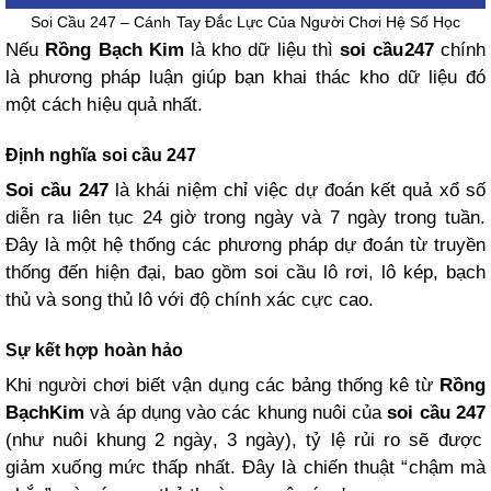
Soi Cầu 247 – Cánh Tay Đắc Lực Của Người Chơi Hệ Số Học
Nếu
Rồng Bạch Kim
là kho dữ liệu thì
soi cầu247
chính
là phương pháp luận giúp bạn khai thác kho dữ liệu đó
một cách hiệu quả nhất.
Định nghĩa soi cầu 247
Soi cầu 247
là khái niệm chỉ việc dự đoán kết quả xổ số
diễn ra liên tục 24 giờ trong ngày và 7 ngày trong tuần.
Đây là một hệ thống các phương pháp dự đoán từ truyền
thống đến hiện đại, bao gồm soi cầu lô rơi, lô kép, bạch
thủ và song thủ lô với độ chính xác cực cao.
Sự kết hợp hoàn hảo
Khi người chơi biết vận dụng các bảng thống kê từ
Rồng
BạchKim
và áp dụng vào các khung nuôi của
soi cầu 247
(như nuôi khung 2 ngày, 3 ngày), tỷ lệ rủi ro sẽ được
giảm xuống mức thấp nhất. Đây là chiến thuật “chậm mà