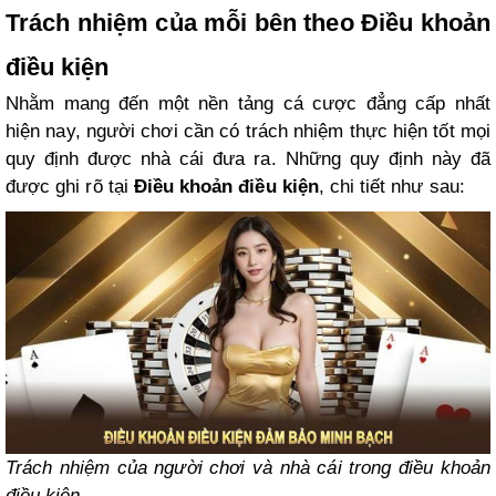
Trách nhiệm của mỗi bên theo Điều khoản
điều kiện
Nhằm mang đến một nền tảng cá cược đẳng cấp nhất
hiện nay, người chơi cần có trách nhiệm thực hiện tốt mọi
quy định được nhà cái đưa ra. Những quy định này đã
được ghi rõ tại
Điều khoản điều kiện
, chi tiết như sau:
Trách nhiệm của người chơi và nhà cái trong điều khoản
điều kiện