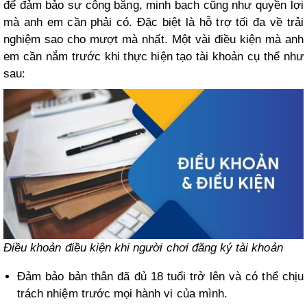
để đảm bảo sự công bằng, minh bạch cũng như quyền lợi
mà anh em cần phải có. Đặc biệt là hỗ trợ tối đa về trải
nghiệm sao cho mượt mà nhất. Một vài điều kiện mà anh
em cần nắm trước khi thực hiện tạo tài khoản cụ thể như
sau:
Điều khoản điều kiện khi người chơi đăng ký tài khoản
Đảm bảo bản thân đã đủ 18 tuổi trở lên và có thể chịu
trách nhiệm trước mọi hành vi của mình.