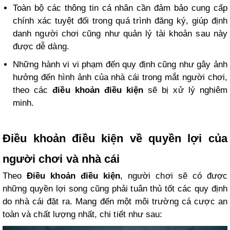
Toàn bộ các thông tin cá nhân cần đảm bảo cung cấp
chính xác tuyệt đối trong quá trình đăng ký, giúp định
danh người chơi cũng như quản lý tài khoản sau này
được dễ dàng.
Những hành vi vi phạm đến quy định cũng như gây ảnh
hưởng đến hình ảnh của nhà cái trong mắt người chơi,
theo các
điều khoản điều kiện
sẽ bị xử lý nghiêm
minh.
Điều khoản điều kiện về quyền lợi của
người chơi và nhà cái
Theo
Điều khoản điều kiện
, người chơi sẽ có được
những quyền lợi song cũng phải tuân thủ tốt các quy định
do nhà cái đặt ra. Mang đến một môi trường cá cược an
toàn và chất lượng nhất, chi tiết như sau: