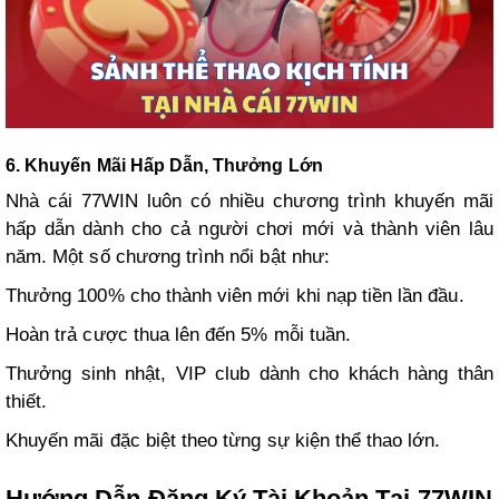
6. Khuyến Mãi Hấp Dẫn, Thưởng Lớn
Nhà cái 77WIN luôn có nhiều chương trình khuyến mãi
hấp dẫn dành cho cả người chơi mới và thành viên lâu
năm. Một số chương trình nổi bật như:
Thưởng 100% cho thành viên mới khi nạp tiền lần đầu.
Hoàn trả cược thua lên đến 5% mỗi tuần.
Thưởng sinh nhật, VIP club dành cho khách hàng thân
thiết.
Khuyến mãi đặc biệt theo từng sự kiện thể thao lớn.
Hướng Dẫn Đăng Ký Tài Khoản Tại 77WIN