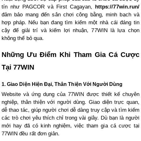
tín như PAGCOR và First Cagayan,
https://77win.run/
đảm bảo mang đến sân chơi công bằng, minh bạch và
hợp pháp. Nếu bạn đang tìm kiếm một nhà cái đáng tin
cậy để giải trí và kiếm lợi nhuận, 77WIN là lựa chọn
không thể bỏ qua.
Những Ưu Điểm Khi Tham Gia Cá Cược
Tại 77WIN
1. Giao Diện Hiện Đại, Thân Thiện Với Người Dùng
Website và ứng dụng của 77WIN được thiết kế chuyên
nghiệp, thân thiện với người dùng. Giao diện trực quan,
dễ thao tác, giúp người chơi dễ dàng truy cập và tìm kiếm
các trò chơi yêu thích chỉ trong vài giây. Dù bạn là người
mới hay đã có kinh nghiệm, việc tham gia cá cược tại
77WIN đều rất đơn giản.