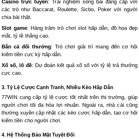
Casino trực tuyến
: Trải nghiệm sòng bài đẳng cấp với
các trò như Baccarat, Roulette, Sicbo, Poker với người
chia bài thật.
Slot game
: Hàng trăm trò chơi slot hấp dẫn, đồ họa đẹp
mắt, tỷ lệ thắng cao.
Bắn cá đổi thưởng
: Trò chơi giải trí mang đến cơ hội
kiếm tiền cực kỳ hấp dẫn.
Xổ số, lô đề
: Dự đoán kết quả xổ số với tỷ lệ trả thưởng
cực cao.
3. Tỷ Lệ Cược Cạnh Tranh, Nhiều Kèo Hấp Dẫn
77WIN cung cấp tỷ lệ cược tốt nhất trên thị trường, giúp
người chơi tối đa hóa lợi nhuận. Ngoài ra, nhà cái cũng
thường xuyên cập nhật các kèo cược hấp dẫn, tạo cơ hội
kiếm tiền cho người chơi.
4. Hệ Thống Bảo Mật Tuyệt Đối