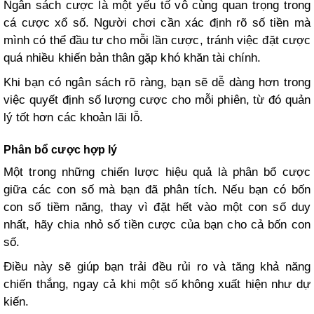
Ngân sách cược là một yếu tố vô cùng quan trọng trong
cá cược xổ số. Người chơi cần xác định rõ số tiền mà
mình có thể đầu tư cho mỗi lần cược, tránh việc đặt cược
quá nhiều khiến bản thân gặp khó khăn tài chính.
Khi bạn có ngân sách rõ ràng, bạn sẽ dễ dàng hơn trong
việc quyết định số lượng cược cho mỗi phiên, từ đó quản
lý tốt hơn các khoản lãi lỗ.
Phân bổ cược hợp lý
Một trong những chiến lược hiệu quả là phân bổ cược
giữa các con số mà bạn đã phân tích. Nếu bạn có bốn
con số tiềm năng, thay vì đặt hết vào một con số duy
nhất, hãy chia nhỏ số tiền cược của bạn cho cả bốn con
số.
Điều này sẽ giúp bạn trải đều rủi ro và tăng khả năng
chiến thắng, ngay cả khi một số không xuất hiện như dự
kiến.