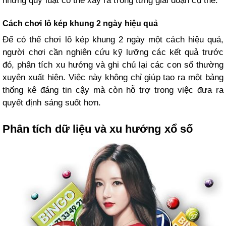
những quy luật có thể xảy ra trong từng giai đoạn cụ thể.
Cách chơi lô kép khung 2 ngày hiệu quả
Để có thể chơi lô kép khung 2 ngày một cách hiệu quả,
người chơi cần nghiên cứu kỹ lưỡng các kết quả trước
đó, phân tích xu hướng và ghi chú lại các con số thường
xuyên xuất hiện. Việc này không chỉ giúp tạo ra một bảng
thống kê đáng tin cậy mà còn hỗ trợ trong việc đưa ra
quyết định sáng suốt hơn.
Phân tích dữ liệu và xu hướng xổ số