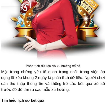
Phân tích dữ liệu và xu hướng xổ số
Một trong những yếu tố quan trọng nhất trong việc áp
dụng lô kép khung 2 ngày là phân tích dữ liệu. Người chơi
cần thu thập thông tin và thống kê các kết quả xổ số
trước đó để tìm ra các mẫu xu hướng.
Tìm hiểu lịch sử kết quả