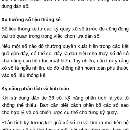
dụng dàn số.
Xu hướng số liệu thống kê
Số liệu thống kê từ các kỳ quay xổ số trước đó cũng đóng
vai trò quan trọng trong việc chọn lựa dàn số.
Nếu một số nào đó thường xuyên xuất hiện trong các kết
quả gần đây, có thể coi đây là dấu hiệu cho thấy số đó có
khả năng cao tiếp tục xuất hiện. Tuy nhiên, cần lưu ý rằng
xổ số là ngẫu nhiên, do đó không nên hoàn toàn phụ thuộc
vào số liệu thống kê.
Kỹ năng phân tích và tính toán
Khi sử dụng dàn de 36 số, kỹ năng phân tích là yếu tố
không thể thiếu. Bạn cần biết cách phân bổ các số sao
cho hợp lý và có chiến lược cụ thể cho từng kỳ quay.
Phân tích kỹ lưỡng kết quả xổ số cũ và tìm ra mối liên hệ
giữa các số có thể tạo ra một cái nhìn tổng quát hơn về