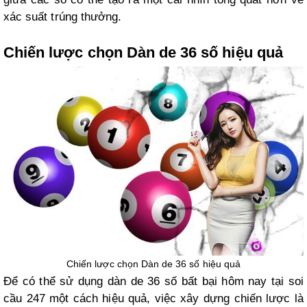
xác suất trúng thưởng.
Chiến lược chọn Dàn de 36 số hiệu quả
Chiến lược chọn Dàn de 36 số hiệu quả
Để có thể sử dụng dàn de 36 số bất bại hôm nay tại soi
cầu 247 một cách hiệu quả, việc xây dựng chiến lược là