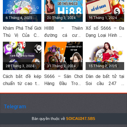
6 Tháng 4, 2025
20 Tháng 3, 2024
16 Tháng 1, 2024
Khám Phá Thế Giới
HI88 – Thiên
Xổ số S666 – Đa
Thú Vị Của Cao
đường cá cược
Dạng Loại Hình Cá
Thủ Soi Cầu 247 –
trực tuyến uy tín
Cược Cho Lô Thủ
Một Hành Trình
hàng đầu
Đầy Kỳ Diệu
28 Tháng 3, 2024
31 Tháng 3, 2024
15 Tháng 2, 2025
Cách bắt đề kép
S666 – Sân Chơi
Dàn de bất tử tại
chuẩn từ cao thủ
Hàng Đầu Trong
Soi cầu 247 –
chơi lâu năm –
Thế Giới Cá Cược
Khám Phá Chiến
Công thức chuẩn
Trực Tuyến
Lược Chơi Lô Đề
Hiệu Quả
Telegram
Bản quyền thuộc về
SOICAU247.SBS