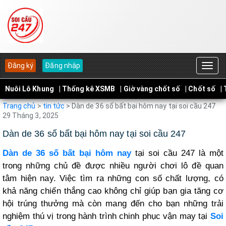
Đăng ký
Đăng nhập
Nuôi Lô Khung
| Thống kê XSMB
| Giờ vàng chốt số
| Chốt số
|
Trang chủ
>
tin tức
>
Dàn de 36 số bất bại hôm nay tại soi cầu 247
29 Tháng 3, 2025
Dàn de 36 số bất bại hôm nay tại soi cầu 247
Dàn de 36 số bất bại hôm nay
tại soi cầu 247 là một
trong những chủ đề được nhiều người chơi lô đề quan
tâm hiện nay. Việc tìm ra những con số chất lượng, có
khả năng chiến thắng cao không chỉ giúp bạn gia tăng cơ
hội trúng thưởng mà còn mang đến cho bạn những trải
nghiệm thú vị trong hành trình chinh phục vận may tại
Soi