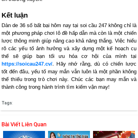
Kết luận
Dàn de 36 số bất bại hôm nay tại soi cầu 247 không chỉ là
một phương pháp chơi lô đề hấp dẫn mà còn là một chiến
lược thông minh giúp nâng cao khả năng thắng. Việc hiểu
rõ các yếu tố ảnh hưởng và xây dựng một kế hoạch cụ
thể sẽ giúp bạn tối ưu hóa cơ hội của mình tại
https://soicau247.cv/
. Hãy nhớ rằng, dù có chiến lược
tốt đến đâu, yếu tố may mắn vẫn luôn là một phần không
thể thiếu trong trò chơi này. Chúc các bạn may mắn và
thành công trong hành trình tìm kiếm vận may!
Tags
:
Bài Viết Liên Quan