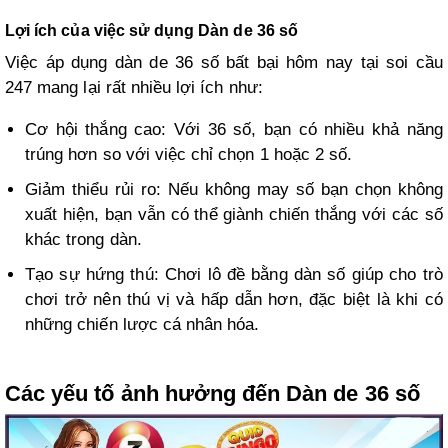
Lợi ích của việc sử dụng Dàn de 36 số
Việc áp dụng dàn de 36 số bất bại hôm nay tại soi cầu
247 mang lại rất nhiều lợi ích như:
Cơ hội thắng cao: Với 36 số, bạn có nhiều khả năng
trúng hơn so với việc chỉ chọn 1 hoặc 2 số.
Giảm thiểu rủi ro: Nếu không may số bạn chọn không
xuất hiện, bạn vẫn có thể giành chiến thắng với các số
khác trong dàn.
Tạo sự hứng thú: Chơi lô đề bằng dàn số giúp cho trò
chơi trở nên thú vị và hấp dẫn hơn, đặc biệt là khi có
những chiến lược cá nhân hóa.
Các yếu tố ảnh hưởng đến Dàn de 36 số