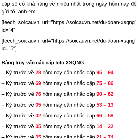
cặp số có khả năng về nhiều nhất trong ngày hôm nay để
gửi tới anh em.
[leech_soicauvn url=”https://soicauvn.net/du-doan-xsqng”
id=”4″]
[leech_soicauvn url=”https://soicauvn.net/du-doan-xsqng”
id=”5″]
Bảng truy vấn các cặp loto XSQNG
– Kỳ trước về
28
hôm nay cân nhắc cặp
95 – 94
– Kỳ trước về
69
hôm nay cân nhắc cặp
75 – 86
– Kỳ trước về
76
hôm nay cân nhắc cặp
90 – 62
– Kỳ trước về
05
hôm nay cân nhắc cặp
53 – 13
– Kỳ trước về
02
hôm nay cân nhắc cặp
66 – 58
– Kỳ trước về
05
hôm nay cân nhắc cặp
14 – 32
– Kỳ trước về
05
hôm nay cân nhắc cặp
21 – 74