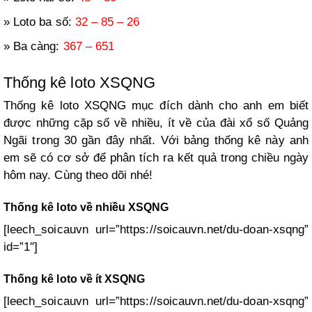
» Loto ba số:
32 – 85 – 26
» Ba càng:
367 – 651
Thống kê loto XSQNG
Thống kê loto XSQNG mục đích dành cho anh em biết
được những cặp số về nhiều, ít về của đài xổ số Quảng
Ngãi trong 30 gần đây nhất. Với bảng thống kê này anh
em sẽ có cơ sở để phân tích ra kết quả trong chiều ngày
hôm nay. Cùng theo dõi nhé!
Thống kê loto về nhiều XSQNG
[leech_soicauvn url=”https://soicauvn.net/du-doan-xsqng”
id=”1″]
Thống kê loto về ít XSQNG
[leech_soicauvn url=”https://soicauvn.net/du-doan-xsqng”