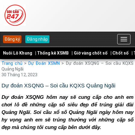
Đăng ký
Đăng nhập
Nuôi Lô Khung
| Thống kê XSMB
| Giờ vàng chốt số
| Chốt số
|
Trang chủ
>
Dự Đoán XSMN
>
Dự đoán XSQNG – Soi cầu KQXS
Quảng Ngãi
30 Tháng 12, 2023
Dự đoán XSQNG – Soi cầu KQXS Quảng Ngãi
Dự đoán XSQNG hôm nay sẽ cung cấp cho anh em
chơi lô đề những cặp số siêu đẹp để trúng giải đài
Quảng Ngãi. Soi cầu xổ số Quảng Ngãi ngày hôm nay
hy vọng anh em sẽ trúng thưởng với những cặp số
đẹp mà chúng tôi cung cấp bên dưới đây.