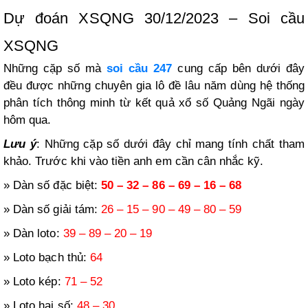
Dự đoán XSQNG 30/12/2023 – Soi cầu
XSQNG
Những cặp số mà
soi cầu 247
cung cấp bên dưới đây
đều được những chuyên gia lô đề lâu năm dùng hệ thống
phân tích thông minh từ kết quả xổ số Quảng Ngãi ngày
hôm qua.
Lưu ý
: Những cặp số dưới đây chỉ mang tính chất tham
khảo. Trước khi vào tiền anh em cần cân nhắc kỹ.
» Dàn số đặc biệt:
50 – 32 – 86 – 69 – 16 – 68
» Dàn số giải tám:
26 – 15 – 90 – 49 – 80 – 59
» Dàn loto:
39 – 89 – 20 – 19
» Loto bạch thủ:
64
» Loto kép:
71 – 52
» Loto hai số:
48 – 30