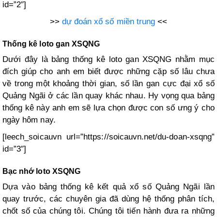
id=”2″]
>>
dự đoán xổ số miền trung
<<
Thống kê loto gan XSQNG
Dưới đây là bảng thống kê loto gan XSQNG nhằm mục
đích giúp cho anh em biết được những cặp số lâu chưa
về trong một khoảng thời gian, số lần gan cực đại xổ số
Quảng Ngãi ở các lần quay khác nhau. Hy vọng qua bảng
thống kê này anh em sẽ lựa chọn được con số ưng ý cho
ngày hôm nay.
[leech_soicauvn url=”https://soicauvn.net/du-doan-xsqng”
id=”3″]
Bạc nhớ loto XSQNG
Dựa vào bảng thống kê kết quả xổ số Quảng Ngãi lần
quay trước, các chuyên gia đã dùng hệ thống phân tích,
chốt số của chúng tôi. Chúng tôi tiến hành đưa ra những