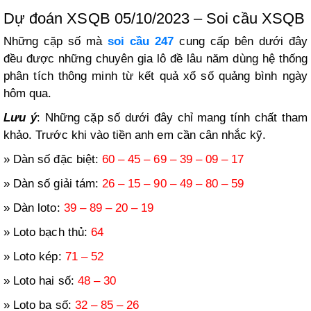
Dự đoán XSQB 05/10/2023 – Soi cầu XSQB
Những cặp số mà
soi cầu 247
cung cấp bên dưới đây
đều được những chuyên gia lô đề lâu năm dùng hệ thống
phân tích thông minh từ kết quả xổ số quảng bình ngày
hôm qua.
Lưu ý
: Những cặp số dưới đây chỉ mang tính chất tham
khảo. Trước khi vào tiền anh em cần cân nhắc kỹ.
» Dàn số đặc biệt:
60 – 45 – 69 – 39 – 09 – 17
» Dàn số giải tám:
26 – 15 – 90 – 49 – 80 – 59
» Dàn loto:
39 – 89 – 20 – 19
» Loto bạch thủ:
64
» Loto kép:
71 – 52
» Loto hai số:
48 – 30
» Loto ba số:
32 – 85 – 26