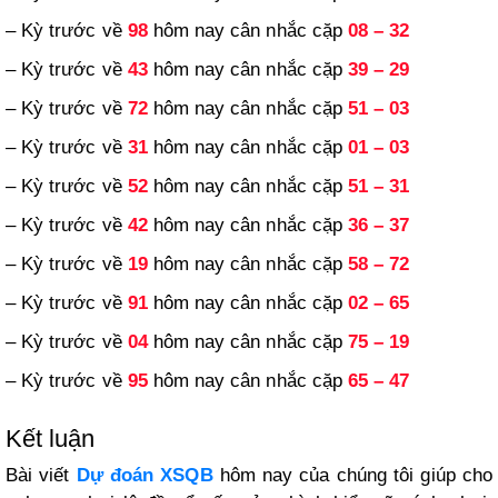
– Kỳ trước về
98
hôm nay cân nhắc cặp
08 – 32
– Kỳ trước về
43
hôm nay cân nhắc cặp
39 – 29
– Kỳ trước về
72
hôm nay cân nhắc cặp
51 – 03
– Kỳ trước về
31
hôm nay cân nhắc cặp
01 – 03
– Kỳ trước về
52
hôm nay cân nhắc cặp
51 – 31
– Kỳ trước về
42
hôm nay cân nhắc cặp
36 – 37
– Kỳ trước về
19
hôm nay cân nhắc cặp
58 – 72
– Kỳ trước về
91
hôm nay cân nhắc cặp
02 – 65
– Kỳ trước về
04
hôm nay cân nhắc cặp
75 – 19
– Kỳ trước về
95
hôm nay cân nhắc cặp
65 – 47
Kết luận
Bài viết
Dự đoán XSQB
hôm nay của chúng tôi giúp cho