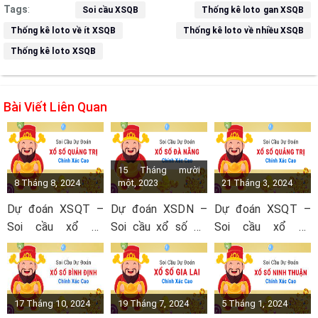
Tags
:
Soi cầu XSQB
Thống kê loto gan XSQB
Thống kê loto về ít XSQB
Thống kê loto về nhiều XSQB
Thống kê loto XSQB
Bài Viết Liên Quan
15 Tháng mười
8 Tháng 8, 2024
một, 2023
21 Tháng 3, 2024
Dự đoán XSQT –
Dự đoán XSDN –
Dự đoán XSQT –
Soi cầu xổ số
Soi cầu xổ số Đà
Soi cầu xổ số
Quảng Trị hôm nay
Nẵng hôm nay VIP
Quảng Trị hôm nay
miễn phí
17 Tháng 10, 2024
19 Tháng 7, 2024
5 Tháng 1, 2024