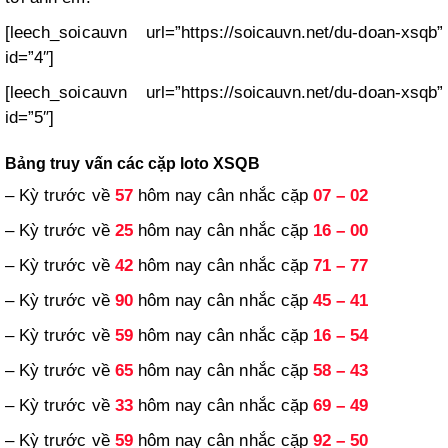
[leech_soicauvn url=”https://soicauvn.net/du-doan-xsqb”
id=”4″]
[leech_soicauvn url=”https://soicauvn.net/du-doan-xsqb”
id=”5″]
Bảng truy vấn các cặp loto XSQB
– Kỳ trước về
57
hôm nay cân nhắc cặp
07 – 02
– Kỳ trước về
25
hôm nay cân nhắc cặp
16 – 00
– Kỳ trước về
42
hôm nay cân nhắc cặp
71 – 77
– Kỳ trước về
90
hôm nay cân nhắc cặp
45 – 41
– Kỳ trước về
59
hôm nay cân nhắc cặp
16 – 54
– Kỳ trước về
65
hôm nay cân nhắc cặp
58 – 43
– Kỳ trước về
33
hôm nay cân nhắc cặp
69 – 49
– Kỳ trước về
59
hôm nay cân nhắc cặp
92 – 50