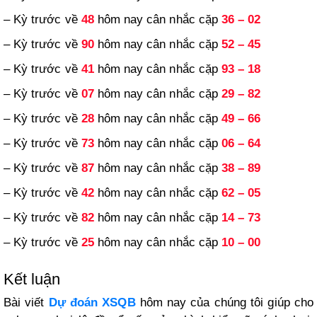
– Kỳ trước về
48
hôm nay cân nhắc cặp
36 – 02
– Kỳ trước về
90
hôm nay cân nhắc cặp
52 – 45
– Kỳ trước về
41
hôm nay cân nhắc cặp
93 – 18
– Kỳ trước về
07
hôm nay cân nhắc cặp
29 – 82
– Kỳ trước về
28
hôm nay cân nhắc cặp
49 – 66
– Kỳ trước về
73
hôm nay cân nhắc cặp
06 – 64
– Kỳ trước về
87
hôm nay cân nhắc cặp
38 – 89
– Kỳ trước về
42
hôm nay cân nhắc cặp
62 – 05
– Kỳ trước về
82
hôm nay cân nhắc cặp
14 – 73
– Kỳ trước về
25
hôm nay cân nhắc cặp
10 – 00
Kết luận
Bài viết
Dự đoán XSQB
hôm nay của chúng tôi giúp cho