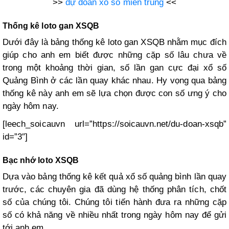
>>
dự đoán xổ số miền trung
<<
Thống kê loto gan XSQB
Dưới đây là bảng thống kê loto gan XSQB nhằm mục đích
giúp cho anh em biết được những cặp số lâu chưa về
trong một khoảng thời gian, số lần gan cực đại xổ số
Quảng Bình ở các lần quay khác nhau. Hy vọng qua bảng
thống kê này anh em sẽ lựa chọn được con số ưng ý cho
ngày hôm nay.
[leech_soicauvn url=”https://soicauvn.net/du-doan-xsqb”
id=”3″]
Bạc nhớ loto XSQB
Dựa vào bảng thống kê kết quả xổ số quảng bình lần quay
trước, các chuyên gia đã dùng hệ thống phân tích, chốt
số của chúng tôi. Chúng tôi tiến hành đưa ra những cặp
số có khả năng về nhiều nhất trong ngày hôm nay để gửi
tới anh em.