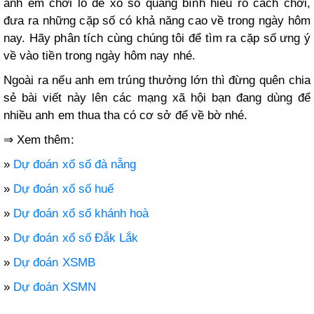
anh em chơi lô đề xổ số quảng bình hiểu rõ cách chơi,
đưa ra những cặp số có khả năng cao về trong ngày hôm
nay. Hãy phân tích cùng chúng tôi để tìm ra cặp số ưng ý
về vào tiền trong ngày hôm nay nhé.
Ngoài ra nếu anh em trúng thưởng lớn thì đừng quên chia
sẻ bài viết này lên các mạng xã hội bạn đang dùng để
nhiều anh em thua tha có cơ sở để về bờ nhé.
⇒ Xem thêm:
»
Dự đoán xổ số đà nẵng
»
Dự đoán xổ số huế
»
Dự đoán xổ số khánh hoà
»
Dự đoán xổ số Đắk Lắk
»
Dự đoán XSMB
»
Dự đoán XSMN