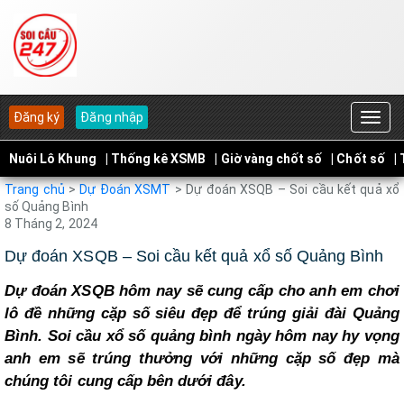
Đăng ký
Đăng nhập
Nuôi Lô Khung
| Thống kê XSMB
| Giờ vàng chốt số
| Chốt số
|
Trang chủ
>
Dự Đoán XSMT
>
Dự đoán XSQB – Soi cầu kết quả xổ
số Quảng Bình
8 Tháng 2, 2024
Dự đoán XSQB – Soi cầu kết quả xổ số Quảng Bình
Dự đoán XSQB hôm nay sẽ cung cấp cho anh em chơi
lô đề những cặp số siêu đẹp để trúng giải đài Quảng
Bình. Soi cầu xổ số quảng bình ngày hôm nay hy vọng
anh em sẽ trúng thưởng với những cặp số đẹp mà
chúng tôi cung cấp bên dưới đây.