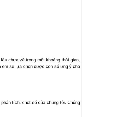
lâu chưa về trong một khoảng thời gian,
nh em sẽ lựa chọn được con số ưng ý cho
phân tích, chốt số của chúng tôi. Chúng