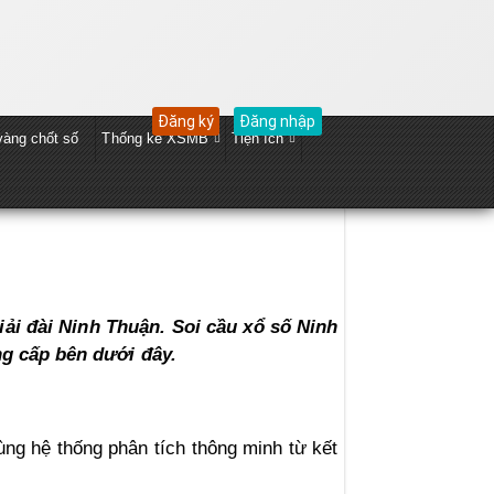
Đăng ký
Đăng nhập
vàng chốt số
Thống kê XSMB
Tiện ích
ải đài Ninh Thuận. Soi cầu xổ số Ninh
g cấp bên dưới đây.
ng hệ thống phân tích thông minh từ kết