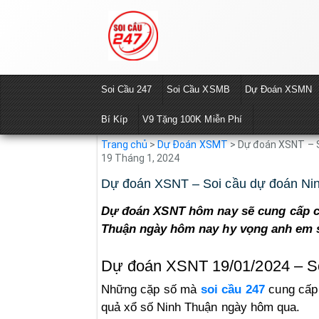
Soi Cầu 247
Soi Cầu XSMB
Dự Đoán XSMN
Bí Kíp
V9 Tặng 100K Miễn Phí
Trang chủ
>
Dự Đoán XSMT
>
Dự đoán XSNT – S
19 Tháng 1, 2024
Dự đoán XSNT – Soi cầu dự đoán Nin
Dự đoán XSNT hôm nay sẽ cung cấp cho
Thuận ngày hôm nay hy vọng anh em s
Dự đoán XSNT 19/01/2024 – S
Những cặp số mà
soi cầu 247
cung cấp 
quả xổ số Ninh Thuận ngày hôm qua.