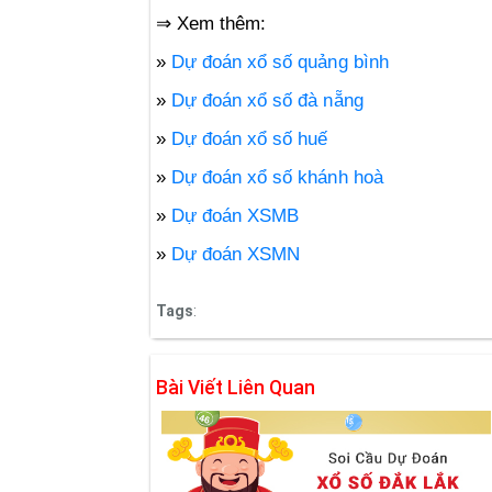
⇒ Xem thêm:
»
Dự đoán xổ số quảng bình
»
Dự đoán xổ số đà nẵng
»
Dự đoán xổ số huế
»
Dự đoán xổ số khánh hoà
»
Dự đoán XSMB
»
Dự đoán XSMN
Tags
:
Bài Viết Liên Quan