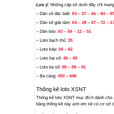
Lưu ý
: Những cặp số dưới đây chỉ mang
– Dàn số đặc biệt:
63 – 07 – 44 – 84 – 6
– Dàn số giải tám:
04 – 28 – 47 – 72 – 1
– Dàn loto:
03 – 54 – 12 – 51
– Loto bạch thủ:
35
– Loto kép:
04 – 62
– Loto hai số:
46 – 60
– Loto ba số:
80 – 99 – 91
– Ba càng:
450 – 646
Thống kê loto XSNT
Thống kê loto XSNT mục đích dành cho a
bảng thống kê này anh em sẽ có cơ sở để