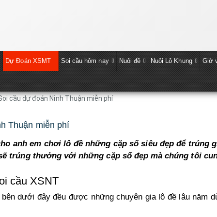
Dự Đoán XSMT
Soi cầu hôm nay
Nuôi đề
Nuôi Lô Khung
Giờ 
oi cầu dự đoán Ninh Thuận miễn phí
h Thuận miễn phí
 anh em chơi lô đề những cặp số siêu đẹp để trúng gi
ẽ trúng thưởng với những cặp số đẹp mà chúng tôi cun
oi cầu XSNT
bên dưới đây đều được những chuyên gia lô đề lâu năm dù