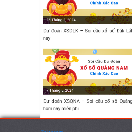
26 Tháng 3, 2024
Dự đoán XSDLK – Soi cầu xổ số Đắk Lắ
nay
7 Tháng 5, 2024
Dự đoán XSQNA – Soi cầu xổ số Quản
hôm nay miễn phí