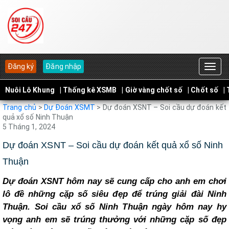
Đăng ký
Đăng nhập
Nuôi Lô Khung
| Thống kê XSMB
| Giờ vàng chốt số
| Chốt số
|
Trang chủ
>
Dự Đoán XSMT
>
Dự đoán XSNT – Soi cầu dự đoán kết
quả xổ số Ninh Thuận
5 Tháng 1, 2024
Dự đoán XSNT – Soi cầu dự đoán kết quả xổ số Ninh
Thuận
Dự đoán XSNT hôm nay sẽ cung cấp cho anh em chơi
lô đề những cặp số siêu đẹp để trúng giải đài Ninh
Thuận. Soi cầu xổ số Ninh Thuận ngày hôm nay hy
vọng anh em sẽ trúng thưởng với những cặp số đẹp