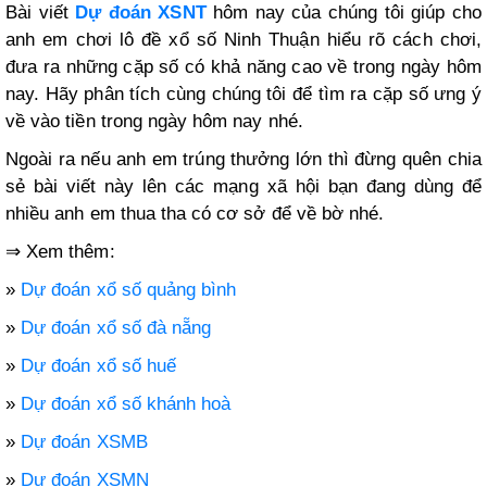
Bài viết
Dự đoán XSNT
hôm nay của chúng tôi giúp cho
anh em chơi lô đề xổ số Ninh Thuận hiểu rõ cách chơi,
đưa ra những cặp số có khả năng cao về trong ngày hôm
nay. Hãy phân tích cùng chúng tôi để tìm ra cặp số ưng ý
về vào tiền trong ngày hôm nay nhé.
Ngoài ra nếu anh em trúng thưởng lớn thì đừng quên chia
sẻ bài viết này lên các mạng xã hội bạn đang dùng để
nhiều anh em thua tha có cơ sở để về bờ nhé.
⇒ Xem thêm:
»
Dự đoán xổ số quảng bình
»
Dự đoán xổ số đà nẵng
»
Dự đoán xổ số huế
»
Dự đoán xổ số khánh hoà
»
Dự đoán XSMB
»
Dự đoán XSMN