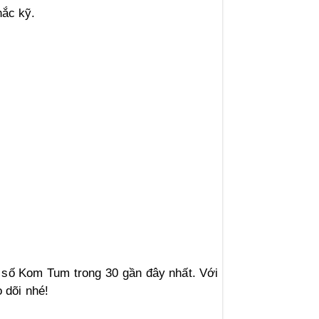
hắc kỹ.
 số Kom Tum trong 30 gần đây nhất. Với
 dõi nhé!