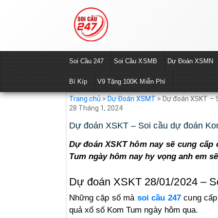
Soi Cầu 247
Soi Cầu XSMB
Dự Đoán XSMN
Bí Kíp
V9 Tặng 100K Miễn Phí
Trang chủ
>
Dự Đoán XSMT
>
Dự đoán XSKT – 
28 Tháng 1, 2024
Dự đoán XSKT – Soi cầu dự đoán Ko
Dự đoán XSKT hôm nay sẽ cung cấp c
Tum ngày hôm nay hy vọng anh em sẽ 
Dự đoán XSKT 28/01/2024 – S
Những cặp số mà
soi cầu 247
cung cấp 
quả xổ số Kom Tum ngày hôm qua.