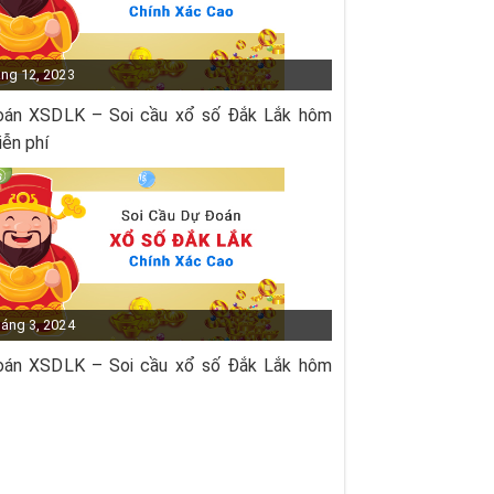
ng 12, 2023
án XSDLK – Soi cầu xổ số Đắk Lắk hôm
iễn phí
áng 3, 2024
án XSDLK – Soi cầu xổ số Đắk Lắk hôm