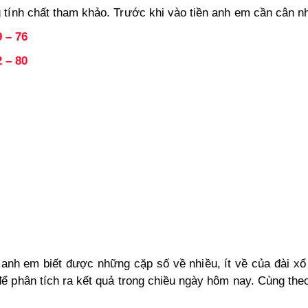
 tính chất tham khảo. Trước khi vào tiền anh em cần cân n
9 – 76
2 – 80
anh em biết được những cặp số về nhiều, ít về của đài xổ
 phân tích ra kết quả trong chiều ngày hôm nay. Cùng theo