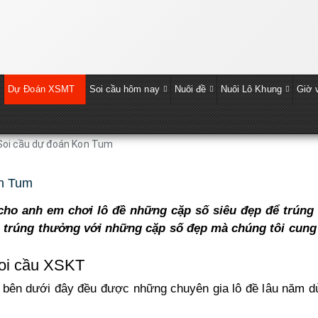
Dự Đoán XSMT
Soi cầu hôm nay
Nuôi đề
Nuôi Lô Khung
Giờ 
Soi cầu dự đoán Kon Tum
n Tum
ho anh em chơi lô đề những cặp số siêu đẹp để trúng 
trúng thưởng với những cặp số đẹp mà chúng tôi cung 
oi cầu XSKT
bên dưới đây đều được những chuyên gia lô đề lâu năm dù