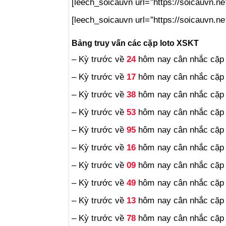
[leech_soicauvn url=”https://soicauvn.ne
[leech_soicauvn url=”https://soicauvn.ne
Bảng truy vấn các cặp loto XSKT
– Kỳ trước về
24
hôm nay cân nhắc cặp
– Kỳ trước về
17
hôm nay cân nhắc cặ
– Kỳ trước về
38
hôm nay cân nhắc cặ
– Kỳ trước về
53
hôm nay cân nhắc cặ
– Kỳ trước về
95
hôm nay cân nhắc cặ
– Kỳ trước về
16
hôm nay cân nhắc cặ
– Kỳ trước về
09
hôm nay cân nhắc cặ
– Kỳ trước về
49
hôm nay cân nhắc cặ
– Kỳ trước về
13
hôm nay cân nhắc cặ
– Kỳ trước về
78
hôm nay cân nhắc cặp