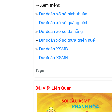
⇒ Xem thêm:
»
Dự đoán xổ số ninh thuận
»
Dự đoán xổ số quảng bình
»
Dự đoán xổ số đà nẵng
»
Dự đoán xổ số thừa thiên huế
»
Dự đoán XSMB
»
Dự đoán XSMN
Tags
:
Bài Viết Liên Quan