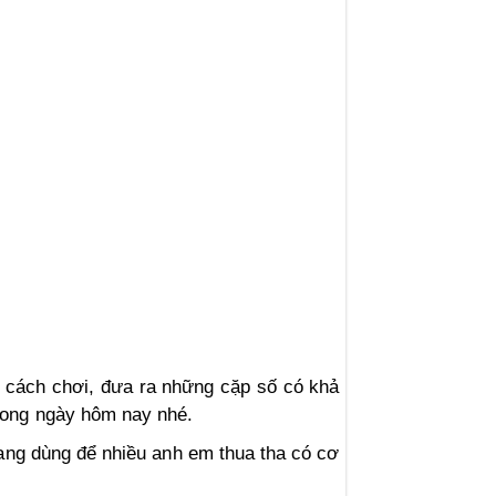
 cách chơi, đưa ra những cặp số có khả
trong ngày hôm nay nhé.
đang dùng để nhiều anh em thua tha có cơ