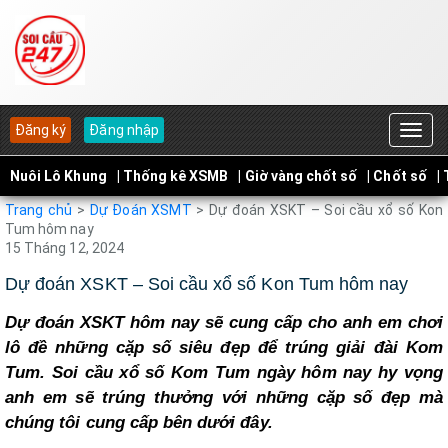
Đăng ký
Đăng nhập
Nuôi Lô Khung
| Thống kê XSMB
| Giờ vàng chốt số
| Chốt số
|
Trang chủ
>
Dự Đoán XSMT
>
Dự đoán XSKT – Soi cầu xổ số Kon
Tum hôm nay
15 Tháng 12, 2024
Dự đoán XSKT – Soi cầu xổ số Kon Tum hôm nay
Dự đoán XSKT hôm nay sẽ cung cấp cho anh em chơi
lô đề những cặp số siêu đẹp để trúng giải đài Kom
Tum. Soi cầu xổ số Kom Tum ngày hôm nay hy vọng
anh em sẽ trúng thưởng với những cặp số đẹp mà
chúng tôi cung cấp bên dưới đây.