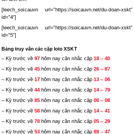
[leech_soicauvn url=”https://soicauvn.net/du-doan-xskt”
id=”4″]
[leech_soicauvn url=”https://soicauvn.net/du-doan-xskt”
id=”5″]
Bảng truy vấn các cặp loto XSKT
– Kỳ trước về
97
hôm nay cân nhắc cặp
18 – 40
– Kỳ trước về
45
hôm nay cân nhắc cặp
26 – 87
– Kỳ trước về
17
hôm nay cân nhắc cặp
13 – 06
– Kỳ trước về
44
hôm nay cân nhắc cặp
14 – 79
– Kỳ trước về
85
hôm nay cân nhắc cặp
06 – 08
– Kỳ trước về
58
hôm nay cân nhắc cặp
14 – 41
– Kỳ trước về
78
hôm nay cân nhắc cặp
05 – 29
– Kỳ trước về
53
hôm nay cân nhắc cặp
89 – 47