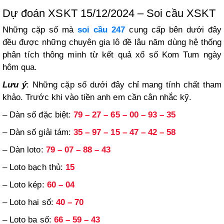
Dự đoán XSKT 15/12/2024 – Soi cầu XSKT
Những cặp số mà
soi cầu 247
cung cấp bên dưới đây
đều được những chuyên gia lô đề lâu năm dùng hệ thống
phân tích thông minh từ kết quả xổ số Kom Tum ngày
hôm qua.
Lưu ý
: Những cặp số dưới đây chỉ mang tính chất tham
khảo. Trước khi vào tiền anh em cần cân nhắc kỹ.
– Dàn số đặc biệt:
79 – 27 – 65 – 00 – 93 – 35
– Dàn số giải tám:
35 – 97 – 15 – 47 – 42 – 58
– Dàn loto:
79 – 07 – 88 – 43
– Loto bạch thủ:
15
– Loto kép:
60 – 04
– Loto hai số:
40 – 70
– Loto ba số:
66 – 59 – 43