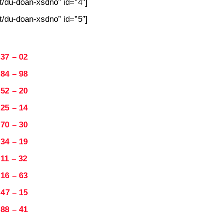
t/du-doan-xsdno” id=”4″]
t/du-doan-xsdno” id=”5″]
p
37 – 02
84 – 98
p
52 – 20
p
25 – 14
p
70 – 30
34 – 19
p
11 – 32
p
16 – 63
p
47 – 15
p
88 – 41