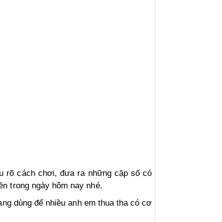
u rõ cách chơi, đưa ra những cặp số có
iền trong ngày hôm nay nhé.
đang dùng để nhiều anh em thua tha có cơ