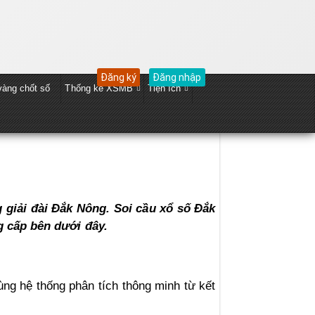
Đăng ký
Đăng nhập
vàng chốt số
Thống kê XSMB
Tiện ích
giải đài Đắk Nông. Soi cầu xổ số Đắk
 cấp bên dưới đây.
ng hệ thống phân tích thông minh từ kết