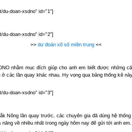
t/du-doan-xsdno” id=”1″]
t/du-doan-xsdno” id=”2″]
>>
dự đoán xổ số miền trung
<<
SDNO nhằm mục đích giúp cho anh em biết được những cặp
g ở các lần quay khác nhau. Hy vọng qua bảng thống kê n
t/du-doan-xsdno” id=”3″]
k Nông lần quay trước, các chuyên gia đã dùng hệ thống 
ả năng về nhiều nhất trong ngày hôm nay để gửi tới anh em.