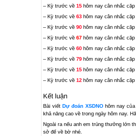
– Kỳ trước về
15
hôm nay cân nhắc cặ
– Kỳ trước về
63
hôm nay cân nhắc cặ
– Kỳ trước về
90
hôm nay cân nhắc cặ
– Kỳ trước về
67
hôm nay cân nhắc cặ
– Kỳ trước về
60
hôm nay cân nhắc cặ
– Kỳ trước về
79
hôm nay cân nhắc cặ
– Kỳ trước về
15
hôm nay cân nhắc cặ
– Kỳ trước về
12
hôm nay cân nhắc cặ
Kết luận
Bài viết
Dự đoán XSDNO
hôm nay của c
khả năng cao về trong ngày hôm nay. Hãy
Ngoài ra nếu anh em trúng thưởng lớn th
sở để về bờ nhé.