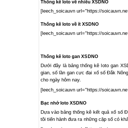
Thống kê loto về nhiều XSDNO
[leech_soicauvn url=”https://soicauvn.ne
Thống kê loto về ít XSDNO
[leech_soicauvn url=”https://soicauvn.ne
Thống kê loto gan XSDNO
Dưới đây là bảng thống kê loto gan X
gian, số lần gan cực đại xổ số Đắk Nôn
cho ngày hôm nay.
[leech_soicauvn url=”https://soicauvn.ne
Bạc nhớ loto XSDNO
Dựa vào bảng thống kê kết quả xổ số Đắ
tôi tiến hành đưa ra những cặp số có kh