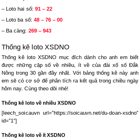
– Loto hai số:
91 – 22
– Loto ba số:
48 – 76 – 00
– Ba càng:
269 – 943
Thống kê loto XSDNO
Thống kê loto XSDNO mục đích dành cho anh em biết
được những cặp số về nhiều, ít về của đài xổ số Đắk
Nông trong 30 gần đây nhất. Với bảng thống kê này anh
em sẽ có cơ sở để phân tích ra kết quả trong chiều ngày
hôm nay. Cùng theo dõi nhé!
Thống kê loto về nhiều XSDNO
[leech_soicauvn url=”https://soicauvn.net/du-doan-xsdno”
id=”1″]
Thống kê loto về ít XSDNO