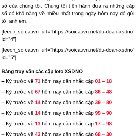
số của chúng tôi. Chúng tôi tiến hành đưa ra những cặp
số có khả năng về nhiều nhất trong ngày hôm nay để gửi
tới anh em.
[leech_soicauvn url=”https://soicauvn.net/du-doan-xsdno”
id=”4″]
[leech_soicauvn url=”https://soicauvn.net/du-doan-xsdno”
id=”5″]
Bảng truy vấn các cặp loto XSDNO
– Kỳ trước về
71
hôm nay cân nhắc cặp
01 – 18
– Kỳ trước về
67
hôm nay cân nhắc cặp
86 – 48
– Kỳ trước về
14
hôm nay cân nhắc cặp
39 – 80
– Kỳ trước về
14
hôm nay cân nhắc cặp
99 – 90
– Kỳ trước về
13
hôm nay cân nhắc cặp
17 – 98
– Kỳ trước về
43
hôm nay cân nhắc cặp
68 – 30