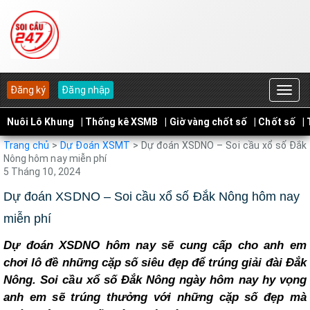
Đăng ký
Đăng nhập
Nuôi Lô Khung
| Thống kê XSMB
| Giờ vàng chốt số
| Chốt số
|
Trang chủ
>
Dự Đoán XSMT
>
Dự đoán XSDNO – Soi cầu xổ số Đắk
Nông hôm nay miễn phí
5 Tháng 10, 2024
Dự đoán XSDNO – Soi cầu xổ số Đắk Nông hôm nay
miễn phí
Dự đoán XSDNO hôm nay sẽ cung cấp cho anh em
chơi lô đề những cặp số siêu đẹp để trúng giải đài Đắk
Nông. Soi cầu xổ số Đắk Nông ngày hôm nay hy vọng
anh em sẽ trúng thưởng với những cặp số đẹp mà