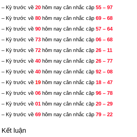
– Kỳ trước về
20
hôm nay cân nhắc cặp
55 – 97
– Kỳ trước về
80
hôm nay cân nhắc cặp
69 – 68
– Kỳ trước về
90
hôm nay cân nhắc cặp
57 – 64
– Kỳ trước về
73
hôm nay cân nhắc cặp
06 – 68
– Kỳ trước về
72
hôm nay cân nhắc cặp
26 – 11
– Kỳ trước về
40
hôm nay cân nhắc cặp
26 – 77
– Kỳ trước về
40
hôm nay cân nhắc cặp
92 – 08
– Kỳ trước về
19
hôm nay cân nhắc cặp
18 – 47
– Kỳ trước về
06
hôm nay cân nhắc cặp
96 – 78
– Kỳ trước về
01
hôm nay cân nhắc cặp
20 – 29
– Kỳ trước về
69
hôm nay cân nhắc cặp
79 – 22
Kết luận