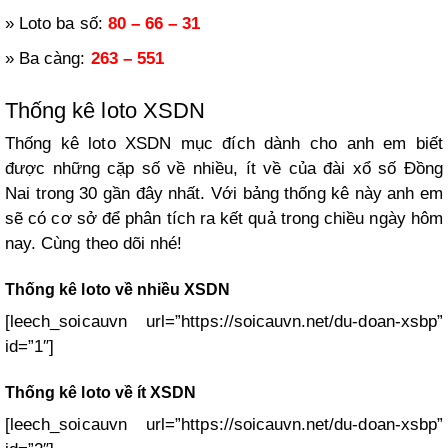
» Loto ba số:
80 – 66 – 31
» Ba càng:
263 – 551
Thống kê loto XSDN
Thống kê loto XSDN mục đích dành cho anh em biết
được những cặp số về nhiều, ít về của đài xổ số Đồng
Nai trong 30 gần đây nhất. Với bảng thống kê này anh em
sẽ có cơ sở để phân tích ra kết quả trong chiều ngày hôm
nay. Cùng theo dõi nhé!
Thống kê loto về nhiều XSDN
[leech_soicauvn url=”https://soicauvn.net/du-doan-xsbp”
id=”1″]
Thống kê loto về ít XSDN
[leech_soicauvn url=”https://soicauvn.net/du-doan-xsbp”