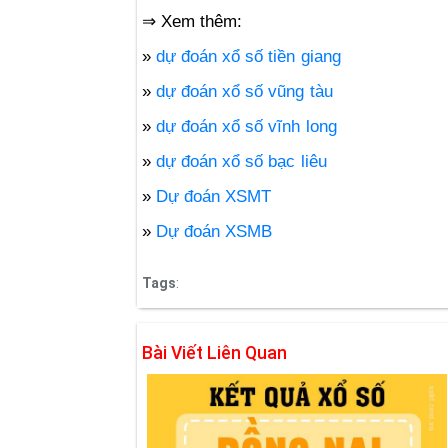
⇒ Xem thêm:
»
dự đoán xổ số tiền giang
»
dự đoán xổ số vũng tàu
»
dự đoán xổ số vĩnh long
»
dự đoán xổ số bạc liêu
»
Dự đoán XSMT
»
Dự đoán XSMB
Tags
:
Bài Viết Liên Quan