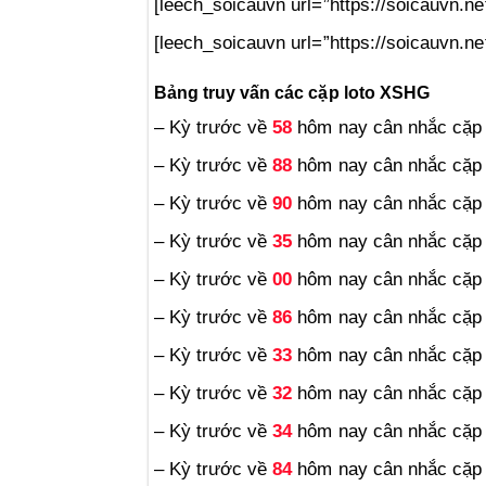
[leech_soicauvn url=”https://soicauvn.ne
[leech_soicauvn url=”https://soicauvn.ne
Bảng truy vấn các cặp loto XSHG
– Kỳ trước về
58
hôm nay cân nhắc cặ
– Kỳ trước về
88
hôm nay cân nhắc cặ
– Kỳ trước về
90
hôm nay cân nhắc cặ
– Kỳ trước về
35
hôm nay cân nhắc cặ
– Kỳ trước về
00
hôm nay cân nhắc cặ
– Kỳ trước về
86
hôm nay cân nhắc cặ
– Kỳ trước về
33
hôm nay cân nhắc cặ
– Kỳ trước về
32
hôm nay cân nhắc cặ
– Kỳ trước về
34
hôm nay cân nhắc cặ
– Kỳ trước về
84
hôm nay cân nhắc cặp