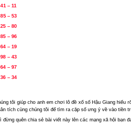
p
41 – 11
p
85 – 53
p
25 – 80
p
85 – 96
p
64 – 19
p
98 – 43
64 – 97
36 – 34
ng tôi giúp cho anh em chơi lô đề xổ số Hậu Giang hiểu r
n tích cùng chúng tôi để tìm ra cặp số ưng ý về vào tiền 
ì đừng quên chia sẻ bài viết này lên các mạng xã hội bạn 