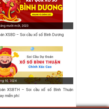
háng mười một, 2023
án XSBD – Soi cầu xổ số Bình Dương
ng 10, 2024
oán XSBTH – Soi cầu xổ số Bình Thuận
ay miễn phí