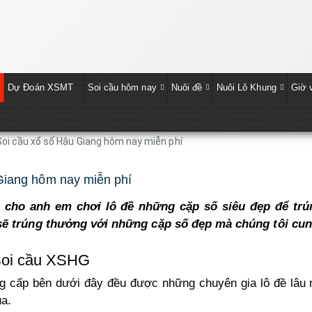
Dự Đoán XSMT
Soi cầu hôm nay
Nuôi đề
Nuôi Lô Khung
Giờ 
oi cầu xổ số Hậu Giang hôm nay miễn phí
iang hôm nay miễn phí
ho anh em chơi lô đề những cặp số siêu đẹp để trún
ẽ trúng thưởng với những cặp số đẹp mà chúng tôi cun
Soi cầu XSHG
 cấp bên dưới đây đều được những chuyên gia lô đề lâu 
ua.