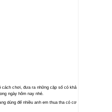
õ cách chơi, đưa ra những cặp số có khả
trong ngày hôm nay nhé.
đang dùng để nhiều anh em thua tha có cơ