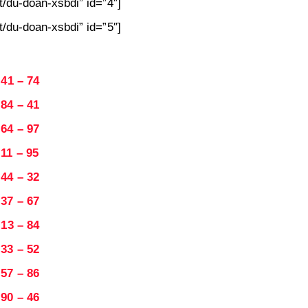
t/du-doan-xsbdi” id=”4″]
t/du-doan-xsbdi” id=”5″]
41 – 74
p
84 – 41
p
64 – 97
p
11 – 95
p
44 – 32
p
37 – 67
13 – 84
p
33 – 52
p
57 – 86
p
90 – 46