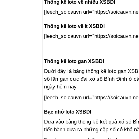
Thống kê loto về nhiều XSBDI
[leech_soicauvn url=”https://soicauvn.ne
Thống kê loto về ít XSBDI
[leech_soicauvn url=”https://soicauvn.ne
Thống kê loto gan XSBDI
Dưới đây là bảng thống kê loto gan XSB
số lần gan cực đại xổ số Bình Định ở 
ngày hôm nay.
[leech_soicauvn url=”https://soicauvn.ne
Bạc nhớ loto XSBDI
Dựa vào bảng thống kê kết quả xổ số Bìn
tiến hành đưa ra những cặp số có khả nă