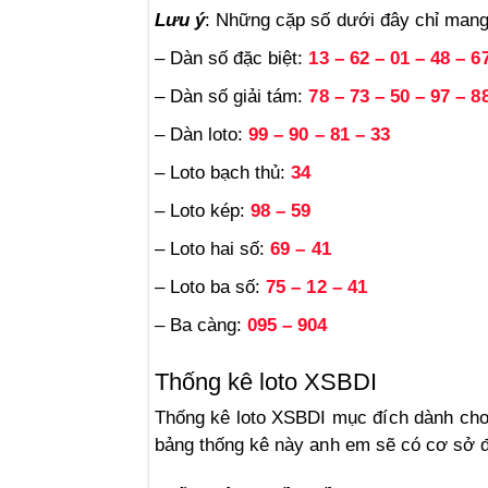
Lưu ý
: Những cặp số dưới đây chỉ mang
– Dàn số đặc biệt:
13 – 62 – 01 – 48 – 6
– Dàn số giải tám:
78 – 73 – 50 – 97 – 8
– Dàn loto:
99 – 90 – 81 – 33
– Loto bạch thủ:
34
– Loto kép:
98 – 59
– Loto hai số:
69 – 41
– Loto ba số:
75 – 12 – 41
– Ba càng:
095 – 904
Thống kê loto XSBDI
Thống kê loto XSBDI mục đích dành cho 
bảng thống kê này anh em sẽ có cơ sở để