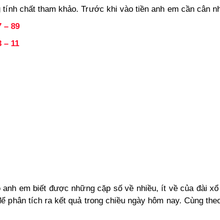
 tính chất tham khảo. Trước khi vào tiền anh em cần cân n
7 – 89
8 – 11
anh em biết được những cặp số về nhiều, ít về của đài xổ 
 phân tích ra kết quả trong chiều ngày hôm nay. Cùng theo