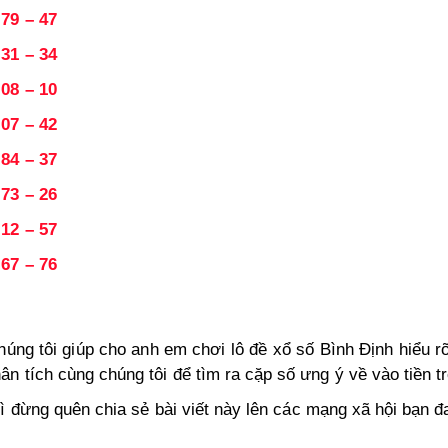
p
79 – 47
p
31 – 34
p
08 – 10
p
07 – 42
p
84 – 37
p
73 – 26
p
12 – 57
p
67 – 76
ng tôi giúp cho anh em chơi lô đề xổ số Bình Định hiểu r
n tích cùng chúng tôi để tìm ra cặp số ưng ý về vào tiền 
ì đừng quên chia sẻ bài viết này lên các mạng xã hội bạn 