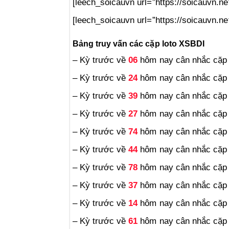
[leech_soicauvn url=”https://soicauvn.ne
[leech_soicauvn url=”https://soicauvn.ne
Bảng truy vấn các cặp loto XSBDI
– Kỳ trước về
06
hôm nay cân nhắc cặp
– Kỳ trước về
24
hôm nay cân nhắc cặ
– Kỳ trước về
39
hôm nay cân nhắc cặ
– Kỳ trước về
27
hôm nay cân nhắc cặ
– Kỳ trước về
74
hôm nay cân nhắc cặ
– Kỳ trước về
44
hôm nay cân nhắc cặ
– Kỳ trước về
78
hôm nay cân nhắc cặp
– Kỳ trước về
37
hôm nay cân nhắc cặ
– Kỳ trước về
14
hôm nay cân nhắc cặ
– Kỳ trước về
61
hôm nay cân nhắc cặ