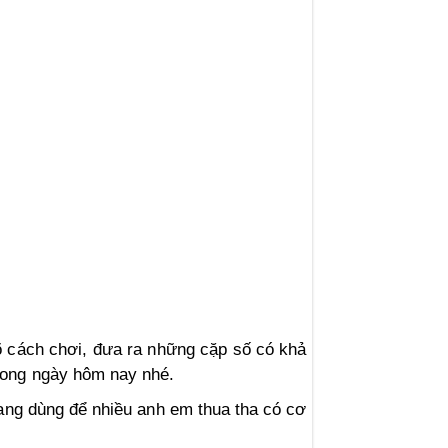
õ cách chơi, đưa ra những cặp số có khả
trong ngày hôm nay nhé.
đang dùng để nhiều anh em thua tha có cơ