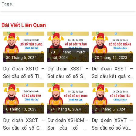
Tags
:
Bài Viết Liên Quan
20 Tháng mười
30 Tháng 6, 2024
một, 2024
20 Tháng 12, 2023
Dự đoán XSTG –
Dự đoán XSST –
Dự đoán XSST –
Soi cầu xổ số Tiền
Soi cầu xổ số Sóc
Soi cầu kết quả xổ
Giang hôm nay
Trăng hôm nay
số Sóc Trăng
miễn phí
miễn phí
6 Tháng 10, 2023
24 Tháng 8, 2024
21 Tháng 5, 2024
Dự đoán XSCT –
Dự đoán XSHCM –
Dự đoán XSVT –
Soi cầu xổ số Cần
Soi cầu xổ số
Soi cầu xổ số Vũng
Thơ hôm nay miễn
TP.HCM hôm nay
Tàu hôm nay miễn