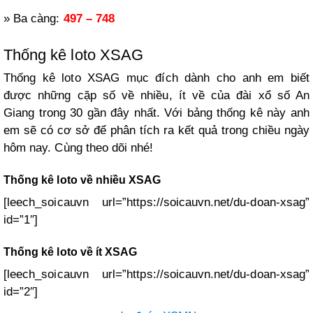
» Ba càng:
497 – 748
Thống kê loto XSAG
Thống kê loto XSAG mục đích dành cho anh em biết
được những cặp số về nhiều, ít về của đài xổ số An
Giang trong 30 gần đây nhất. Với bảng thống kê này anh
em sẽ có cơ sở để phân tích ra kết quả trong chiều ngày
hôm nay. Cùng theo dõi nhé!
Thống kê loto về nhiều XSAG
[leech_soicauvn url=”https://soicauvn.net/du-doan-xsag”
id=”1″]
Thống kê loto về ít XSAG
[leech_soicauvn url=”https://soicauvn.net/du-doan-xsag”
id=”2″]