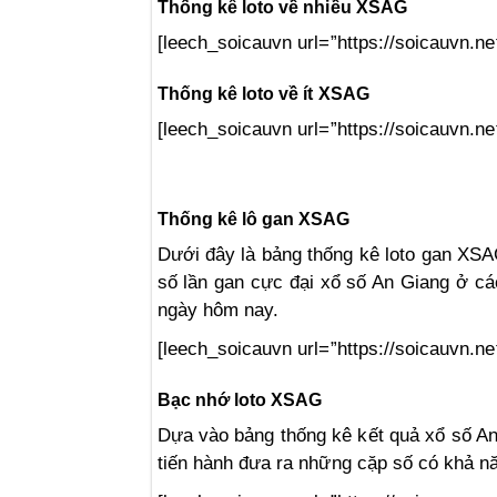
Thống kê loto về nhiều XSAG
[leech_soicauvn url=”https://soicauvn.ne
Thống kê loto về ít XSAG
[leech_soicauvn url=”https://soicauvn.ne
Thống kê lô gan XSAG
Dưới đây là bảng thống kê loto gan XSA
số lần gan cực đại xổ số An Giang ở c
ngày hôm nay.
[leech_soicauvn url=”https://soicauvn.ne
Bạc nhớ loto XSAG
Dựa vào bảng thống kê kết quả xổ số An 
tiến hành đưa ra những cặp số có khả nă