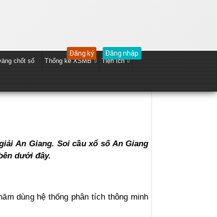
Đăng ký
Đăng nhập
vàng chốt số
Thống kê XSMB
Tiện ích
iải An Giang. Soi cầu xổ số An Giang
bên dưới đây.
năm dùng hệ thống phân tích thông minh