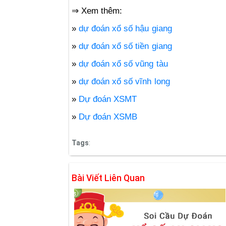
⇒ Xem thêm:
»
dự đoán xổ số hậu giang
»
dự đoán xổ số tiền giang
»
dự đoán xổ số vũng tàu
»
dự đoán xổ số vĩnh long
»
Dự đoán XSMT
»
Dự đoán XSMB
Tags
:
Bài Viết Liên Quan