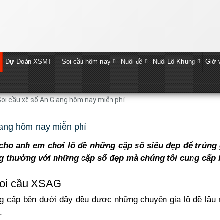
Dự Đoán XSMT
Soi cầu hôm nay
Nuôi đề
Nuôi Lô Khung
Giờ 
oi cầu xổ số An Giang hôm nay miễn phí
ang hôm nay miễn phí
o anh em chơi lô đề những cặp số siêu đẹp để trúng g
g thưởng với những cặp số đẹp mà chúng tôi cung cấp 
Soi cầu XSAG
 cấp bên dưới đây đều được những chuyên gia lô đề lâu 
.