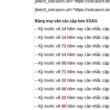
[leech_soicauvn url=”https://soicauvn.ne
[leech_soicauvn url=”https://soicauvn.ne
Bảng truy vấn các cặp loto XSAG
– Kỳ trước về
14
hôm nay cân nhắc cặ
– Kỳ trước về
14
hôm nay cân nhắc cặ
– Kỳ trước về
71
hôm nay cân nhắc cặ
– Kỳ trước về
14
hôm nay cân nhắc cặ
– Kỳ trước về
05
hôm nay cân nhắc cặ
– Kỳ trước về
71
hôm nay cân nhắc cặ
– Kỳ trước về
32
hôm nay cân nhắc cặ
– Kỳ trước về
06
hôm nay cân nhắc cặ
– Kỳ trước về
22
hôm nay cân nhắc cặ
– Kỳ trước về
90
hôm nay cân nhắc cặ