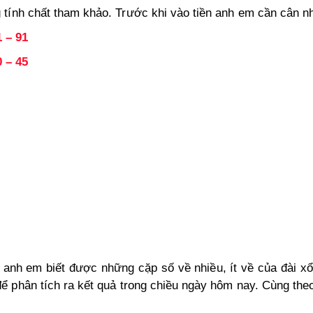
 tính chất tham khảo. Trước khi vào tiền anh em cần cân n
1 – 91
0 – 45
nh em biết được những cặp số về nhiều, ít về của đài xổ
 phân tích ra kết quả trong chiều ngày hôm nay. Cùng theo