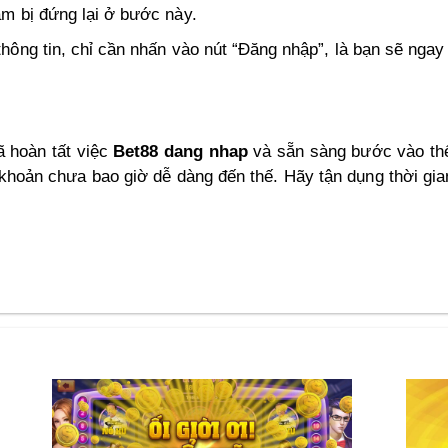
àm bị đứng lại ở bước này.
thông tin, chỉ cần nhấn vào nút “Đăng nhập”, là bạn sẽ nga
ã hoàn tất việc
Bet88 dang nhap
và sẵn sàng bước vào thế
 khoản chưa bao giờ dễ dàng đến thế. Hãy tận dụng thời gi