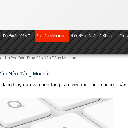
Dự Đoán XSMT
Soi cầu hôm nay
Nuôi đề
Nuôi Lô Khung
Giờ 
 – Hướng Dẫn Truy Cập Nền Tảng Mọi Lúc
Cập Nền Tảng Mọi Lúc
 dàng truy cập vào nền tảng cá cược mọi lúc, mọi nơi, sẵn 