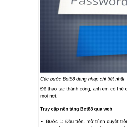
Các bước Bet88 dang nhap chi tiết nhất
Để thao tác thành công, anh em có thể 
mọi nơi.
Truy cập nền tảng Bet88 qua web
Bước 1: Đầu tiên, mở trình duyệt trê