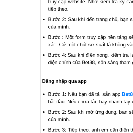
truy cập website. Nhớ kiểm tra kỹ cà
tiếp theo.
Bước 2: Sau khi đến trang chủ, bạn s
của mình.
Bước : Một form truy cập nền tảng sẽ
xác. Cứ một chút sơ suất là không và
Bước 4: Sau khi điền xong, kiểm tra lạ
diện chính của Bet88, sẵn sàng tham g
Đăng nhập qua app
Bước 1: Nếu bạn đã tải sẵn app
Bet8
bắt đầu. Nếu chưa tải, hãy nhanh tay
Bước 2: Sau khi mở ứng dụng, bạn sẽ 
của mình.
Bước 3: Tiếp theo, anh em cần điền t