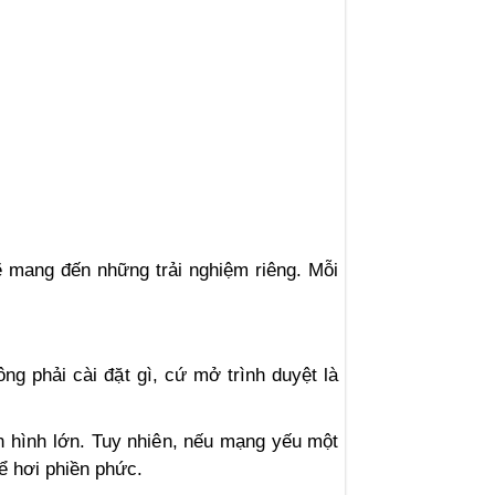
 mang đến những trải nghiệm riêng. Mỗi
ng phải cài đặt gì, cứ mở trình duyệt là
n hình lớn. Tuy nhiên, nếu mạng yếu một
hể hơi phiền phức.