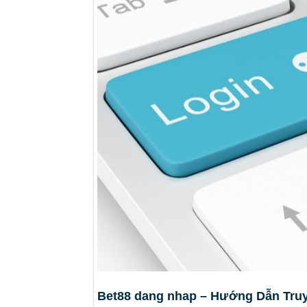
Bet88 dang nhap – Hướng Dẫn Tru