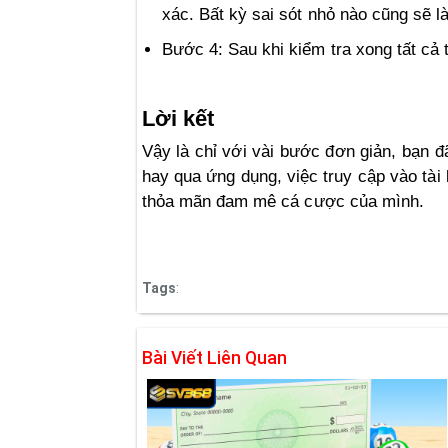
xác. Bất kỳ sai sót nhỏ nào cũng sẽ l
Bước 4: Sau khi kiểm tra xong tất cả 
Lời kết
Vậy là chỉ với vài bước đơn giản, bạn đ
hay qua ứng dụng, việc truy cập vào tài
thỏa mãn đam mê cá cược của mình.
Tags
:
Bài Viết Liên Quan