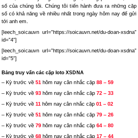
số của chúng tôi. Chúng tôi tiến hành đưa ra những cặp
số có khả năng về nhiều nhất trong ngày hôm nay để gửi
tới anh em.
[leech_soicauvn url=”https://soicauvn.net/du-doan-xsdna”
id=”4″]
[leech_soicauvn url=”https://soicauvn.net/du-doan-xsdna”
id=”5″]
Bảng truy vấn các cặp loto XSDNA
– Kỳ trước về
51
hôm nay cân nhắc cặp
88 – 59
– Kỳ trước về
93
hôm nay cân nhắc cặp
72 – 33
– Kỳ trước về
11
hôm nay cân nhắc cặp
01 – 02
– Kỳ trước về
51
hôm nay cân nhắc cặp
79 – 26
– Kỳ trước về
79
hôm nay cân nhắc cặp
64 – 80
– Kỳ trước về
68
hôm nay cân nhắc cặp
17 – 44