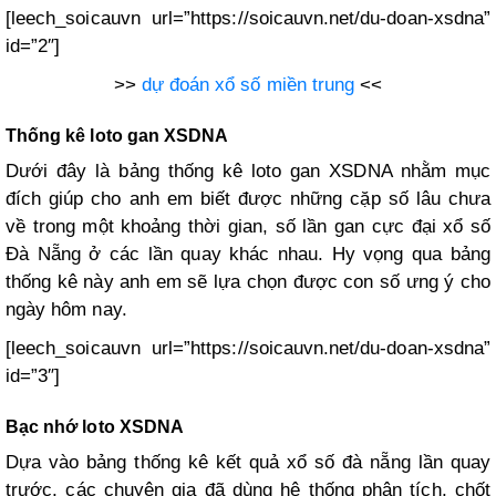
[leech_soicauvn url=”https://soicauvn.net/du-doan-xsdna”
id=”2″]
>>
dự đoán xổ số miền trung
<<
Thống kê loto gan XSDNA
Dưới đây là bảng thống kê loto gan XSDNA nhằm mục
đích giúp cho anh em biết được những cặp số lâu chưa
về trong một khoảng thời gian, số lần gan cực đại xổ số
Đà Nẵng ở các lần quay khác nhau. Hy vọng qua bảng
thống kê này anh em sẽ lựa chọn được con số ưng ý cho
ngày hôm nay.
[leech_soicauvn url=”https://soicauvn.net/du-doan-xsdna”
id=”3″]
Bạc nhớ loto XSDNA
Dựa vào bảng thống kê kết quả xổ số đà nẵng lần quay
trước, các chuyên gia đã dùng hệ thống phân tích, chốt