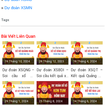
»
Dự đoán XSMN
Tags
:
Bài Viết Liên Quan
19 Tháng 10, 2024
28 Tháng 12, 2023
18 Tháng 4, 2024
Dự đoán XSQNG –
Dự đoán XSBDI –
Dự đoán XSQT –
Soi cầu xổ số
Soi cầu kết quả xổ
Kết quả Quảng Trị
Quảng Ngãi hôm
số Bình Định miễn
miễn phí
nay
phí
29 Tháng 1, 2024
25 Tháng 8, 2024
14 Tháng 6, 2024