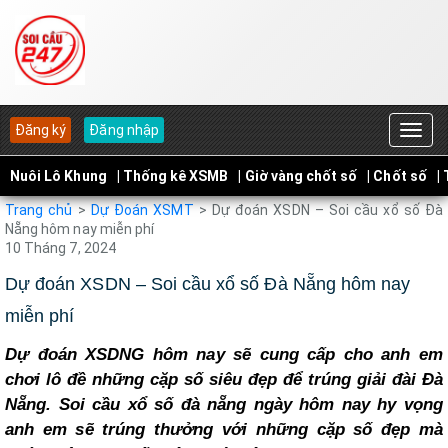
Đăng ký
Đăng nhập
Nuôi Lô Khung
| Thống kê XSMB
| Giờ vàng chốt số
| Chốt số
|
Trang chủ
>
Dự Đoán XSMT
>
Dự đoán XSDN – Soi cầu xổ số Đà
Nẵng hôm nay miễn phí
10 Tháng 7, 2024
Dự đoán XSDN – Soi cầu xổ số Đà Nẵng hôm nay
miễn phí
Dự đoán XSDNG hôm nay sẽ cung cấp cho anh em
chơi lô đề những cặp số siêu đẹp để trúng giải đài Đà
Nẵng. Soi cầu xổ số đà nẵng ngày hôm nay hy vọng
anh em sẽ trúng thưởng với những cặp số đẹp mà