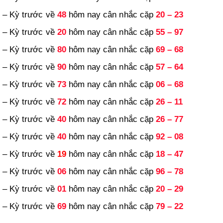
– Kỳ trước về
48
hôm nay cân nhắc cặp
20 – 23
– Kỳ trước về
20
hôm nay cân nhắc cặp
55 – 97
– Kỳ trước về
80
hôm nay cân nhắc cặp
69 – 68
– Kỳ trước về
90
hôm nay cân nhắc cặp
57 – 64
– Kỳ trước về
73
hôm nay cân nhắc cặp
06 – 68
– Kỳ trước về
72
hôm nay cân nhắc cặp
26 – 11
– Kỳ trước về
40
hôm nay cân nhắc cặp
26 – 77
– Kỳ trước về
40
hôm nay cân nhắc cặp
92 – 08
– Kỳ trước về
19
hôm nay cân nhắc cặp
18 – 47
– Kỳ trước về
06
hôm nay cân nhắc cặp
96 – 78
– Kỳ trước về
01
hôm nay cân nhắc cặp
20 – 29
– Kỳ trước về
69
hôm nay cân nhắc cặp
79 – 22