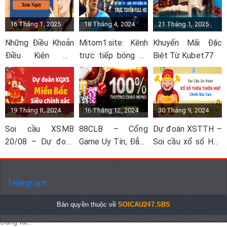
16 Tháng 1, 2025
18 Tháng 4, 2024
21 Tháng 1, 2025
Những Điều Khoản
Mitom1.site: Kênh
Khuyến Mãi Đặc
Điều Kiện Mà
trực tiếp bóng đá
Biệt Từ Kubet77
Người Chơi Cần
cho mọi nhà
Nắm
19 Tháng 8, 2024
16 Tháng 12, 2024
30 Tháng 9, 2024
Soi cầu XSMB
88CLB – Cổng
Dự đoán XSTTH –
20/08 – Dự đoán
Game Uy Tín, Đẳng
Soi cầu xổ số Huế
XSMB hôm nay
Cấp Cho Bet Thủ
hôm nay miễn phí
20/08/2024
Việt Nam
Telegram
Bản quyền thuộc về
SOICAU247.SBS
Đang tải...