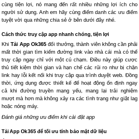
cùng tiện lợi, nó mang đến rất nhiều những lợi ích cho
người sử dụng. Anh em hãy cùng điểm danh các ưu điểm
tuyệt vời qua những chia sẻ ở bên dưới đây nhé.
Cách thức truy cập app nhanh chóng, tiện lợi
Khi
Tải App Ok365
đổi thưởng, thành viên không cần phải
mất thời gian tìm kiếm đường link vào nhà cái mà có thể
truy cập ngay chỉ với một cú chạm. Điều này giúp cược
thủ tiết kiệm thời gian và hạn chế các rủi ro như bị chặn
link hay lỗi kết nối khi truy cập qua trình duyệt web. Đồng
thời, ứng dụng được thiết kế để hoạt động ổn định ngay
cả khi đường truyền mạng yếu, mang lại trải nghiệm
mượt mà hơn mà không xảy ra các tình trạng như giật lag
hoặc nóng máy.
Đánh giá những ưu điểm khi cài đặt app
Tải App Ok365 để tối ưu tính bảo mật dữ liệu