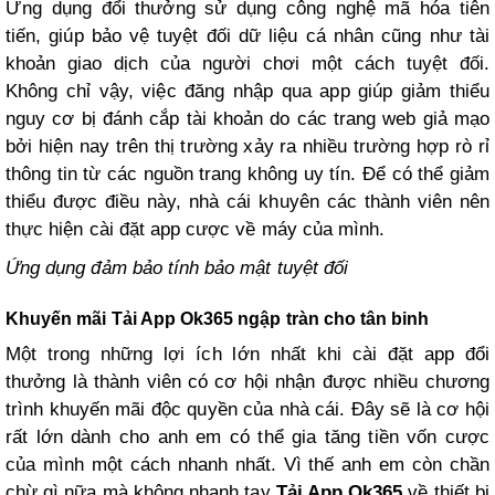
Ứng dụng đổi thưởng sử dụng công nghệ mã hóa tiên
tiến, giúp bảo vệ tuyệt đối dữ liệu cá nhân cũng như tài
khoản giao dịch của người chơi một cách tuyệt đối.
Không chỉ vậy, việc đăng nhập qua app giúp giảm thiểu
nguy cơ bị đánh cắp tài khoản do các trang web giả mạo
bởi hiện nay trên thị trường xảy ra nhiều trường hợp rò rỉ
thông tin từ các nguồn trang không uy tín. Để có thể giảm
thiểu được điều này, nhà cái khuyên các thành viên nên
thực hiện cài đặt app cược về máy của mình.
Ứng dụng đảm bảo tính bảo mật tuyệt đối
Khuyến mãi Tải App Ok365 ngập tràn cho tân binh
Một trong những lợi ích lớn nhất khi cài đặt app đổi
thưởng là thành viên có cơ hội nhận được nhiều chương
trình khuyến mãi độc quyền của nhà cái. Đây sẽ là cơ hội
rất lớn dành cho anh em có thể gia tăng tiền vốn cược
của mình một cách nhanh nhất. Vì thế anh em còn chần
chừ gì nữa mà không nhanh tay
Tải App Ok365
về thiết bị