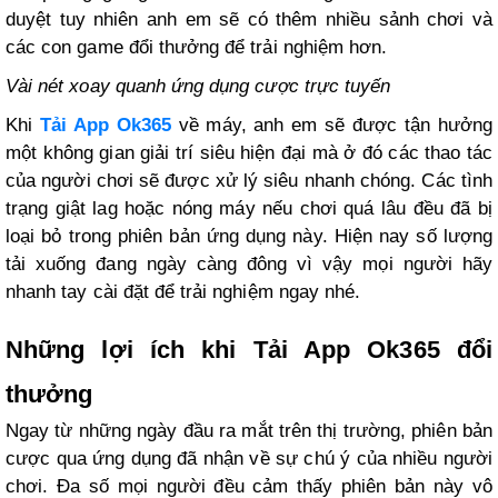
duyệt tuy nhiên anh em sẽ có thêm nhiều sảnh chơi và
các con game đổi thưởng để trải nghiệm hơn.
Vài nét xoay quanh ứng dụng cược trực tuyến
Khi
Tải App Ok365
về máy, anh em sẽ được tận hưởng
một không gian giải trí siêu hiện đại mà ở đó các thao tác
của người chơi sẽ được xử lý siêu nhanh chóng. Các tình
trạng giật lag hoặc nóng máy nếu chơi quá lâu đều đã bị
loại bỏ trong phiên bản ứng dụng này. Hiện nay số lượng
tải xuống đang ngày càng đông vì vậy mọi người hãy
nhanh tay cài đặt để trải nghiệm ngay nhé.
Những lợi ích khi Tải App Ok365 đổi
thưởng
Ngay từ những ngày đầu ra mắt trên thị trường, phiên bản
cược qua ứng dụng đã nhận về sự chú ý của nhiều người
chơi. Đa số mọi người đều cảm thấy phiên bản này vô