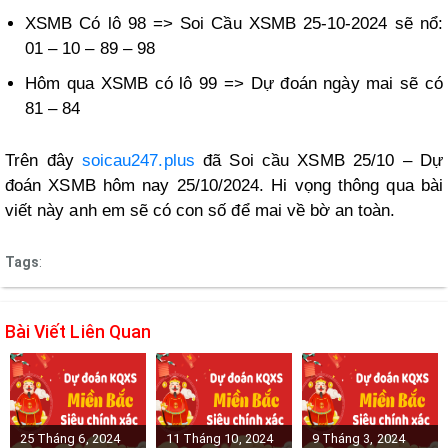
XSMB Có lô 98 => Soi Cầu XSMB 25-10-2024 sẽ nổ:
01 – 10 – 89 – 98
Hôm qua XSMB có lô 99 => Dự đoán ngày mai sẽ có
81 – 84
Trên đây
soicau247.plus
đã Soi cầu XSMB 25/10 – Dự
đoán XSMB hôm nay 25/10/2024. Hi vọng thông qua bài
viết này anh em sẽ có con số để mai về bờ an toàn.
Tags
:
Bài Viết Liên Quan
25 Tháng 6, 2024
11 Tháng 10, 2024
9 Tháng 3, 2024