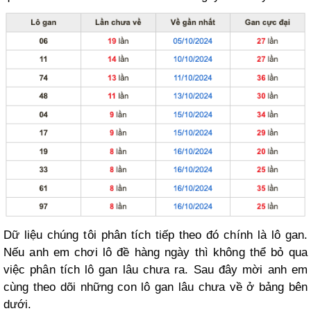
Dữ liệu chúng tôi phân tích tiếp theo đó chính là lô gan.
Nếu anh em chơi lô đề hàng ngày thì không thể bỏ qua
việc phân tích lô gan lâu chưa ra. Sau đây mời anh em
cùng theo dõi những con lô gan lâu chưa về ở bảng bên
dưới.