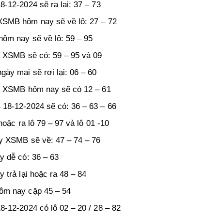
-12-2024 sẽ ra lại: 37 – 73
SMB hôm nay sẽ về lô: 27 – 72
ôm nay sẽ về lô: 59 – 95
 XSMB sẽ có: 59 – 95 và 09
ày mai sẽ rơi lại: 06 – 60
ả XSMB hôm nay sẽ có 12 – 61
18-12-2024 sẽ có: 36 – 63 – 66
oặc ra lô 79 – 97 và lô 01 -10
y XSMB sẽ về: 47 – 74 – 76
 dễ có: 36 – 63
trả lại hoặc ra 48 – 84
ôm nay cặp 45 – 54
-12-2024 có lô 02 – 20 / 28 – 82