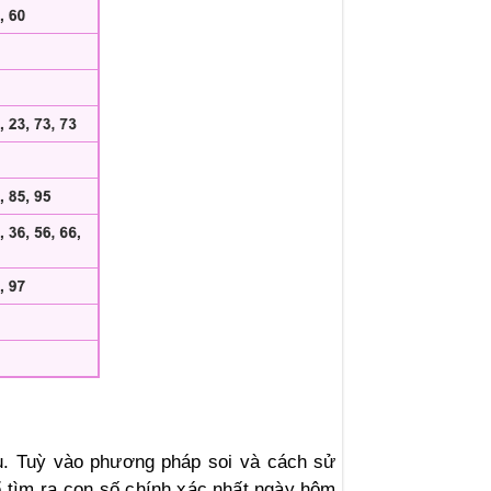
au. Tuỳ vào phương pháp soi và cách sử
ể tìm ra con số chính xác nhất ngày hôm