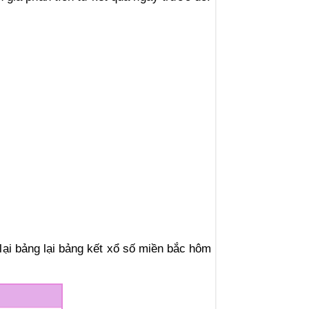
lại bảng lại bảng kết xổ số miền bắc hôm