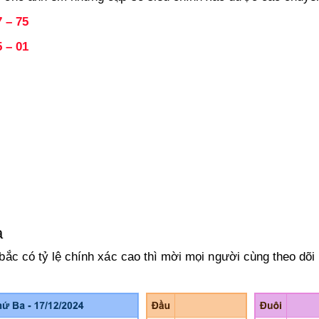
7 – 75
5 – 01
a
bắc có tỷ lệ chính xác cao thì mời mọi người cùng theo dõi 