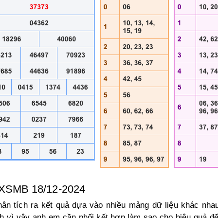
n XSMB 18/12-2024
hân tích ra kết quả dựa vào nhiều mảng dữ liệu khác nh
h vì vậy anh em cần phối kết hợp làm sao cho hiệu quả đ