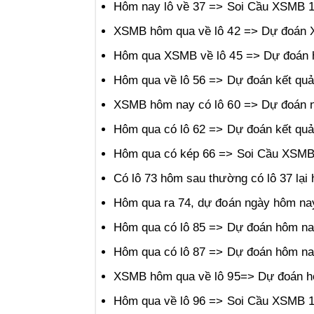
Hôm nay lô về 37 => Soi Cầu XSMB 18
XSMB hôm qua về lô 42 => Dự đoán X
Hôm qua XSMB về lô 45 => Dự đoán h
Hôm qua về lô 56 => Dự đoán kết quả
XSMB hôm nay có lô 60 => Dự đoán ng
Hôm qua có lô 62 => Dự đoán kết qu
Hôm qua có kép 66 => Soi Cầu XSMB 
Có lô 73 hôm sau thường có lô 37 lại h
Hôm qua ra 74, dự đoán ngày hôm na
Hôm qua có lô 85 => Dự đoán hôm nay
Hôm qua có lô 87 => Dự đoán hôm nay 
XSMB hôm qua về lô 95=> Dự đoán h
Hôm qua về lô 96 => Soi Cầu XSMB 18