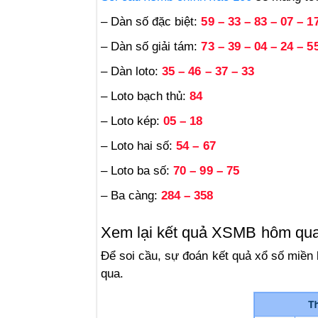
– Dàn số đặc biệt:
59 – 33 – 83 – 07 – 1
– Dàn số giải tám:
73 – 39 – 04 – 24 – 5
– Dàn loto:
35 – 46 – 37 – 33
– Loto bạch thủ:
84
– Loto kép:
05 – 18
– Loto hai số:
54 – 67
– Loto ba số:
70 – 99 – 75
– Ba càng:
284 – 358
Xem lại kết quả XSMB hôm qu
Để soi cầu, sự đoán kết quả xổ số miền 
qua.