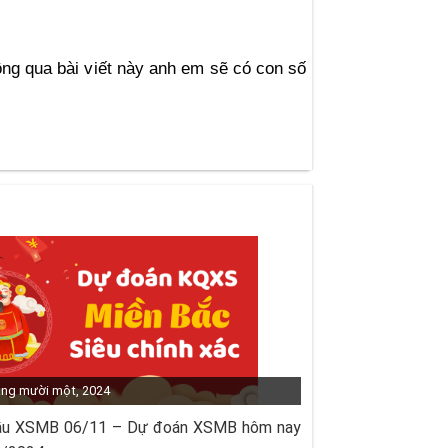
g qua bài viết này anh em sẽ có con số
áng mười một, 2024
ầu XSMB 06/11 – Dự đoán XSMB hôm nay