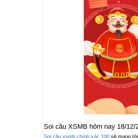
Soi cầu XSMB hôm nay 18/12/
Soi cầu xsmb chính xác 100
sẽ mang tới