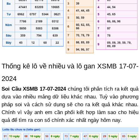
Thống kê lô về nhiều và lô gan XSMB 17-07-
2024
Soi Cầu XSMB 17-07-2024
chúng tôi phân tích ra kết quả
dựa vào nhiều mảng dữ liệu khác nhau. Tuỳ vào phương
pháp soi và cách sử dụng sẽ cho ra kết quả khác nhau.
Chính vì vậy anh em cần phối kết hợp làm sao cho hiệu
quả để tìm ra con số chính xác nhất ngày hôm nay.