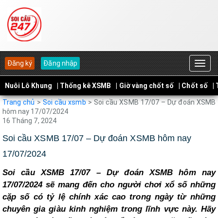
Đăng ký
Đăng nhập
Nuôi Lô Khung
| Thống kê XSMB
| Giờ vàng chốt số
| Chốt số
|
Trang chủ
>
Soi cầu xsmb
>
Soi cầu XSMB 17/07 – Dự đoán XSMB
hôm nay 17/07/2024
16 Tháng 7, 2024
Soi cầu XSMB 17/07 – Dự đoán XSMB hôm nay
17/07/2024
Soi cầu XSMB 17/07 – Dự đoán XSMB hôm nay
17/07/2024 sẽ mang đến cho người chơi xổ số những
cặp số có tỷ lệ chính xác cao trong ngày từ những
chuyên gia giàu kinh nghiệm trong lĩnh vực này. Hãy