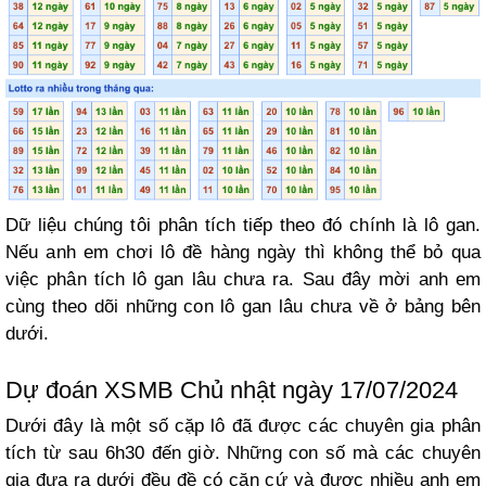
Dữ liệu chúng tôi phân tích tiếp theo đó chính là lô gan.
Nếu anh em chơi lô đề hàng ngày thì không thể bỏ qua
việc phân tích lô gan lâu chưa ra. Sau đây mời anh em
cùng theo dõi những con lô gan lâu chưa về ở bảng bên
dưới.
Dự đoán XSMB Chủ nhật ngày 17/07/2024
Dưới đây là một số cặp lô đã được các chuyên gia phân
tích từ sau 6h30 đến giờ. Những con số mà các chuyên
gia đưa ra dưới đều đề có căn cứ và được nhiều anh em