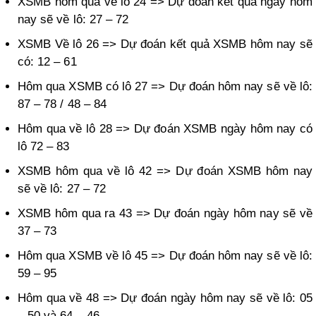
XSMB hôm qua về lô 24 => Dự đoán kết quả ngày hôm
nay sẽ về lô: 27 – 72
XSMB Về lô 26 => Dự đoán kết quả XSMB hôm nay sẽ
có: 12 – 61
Hôm qua XSMB có lô 27 => Dự đoán hôm nay sẽ về lô:
87 – 78 / 48 – 84
Hôm qua về lô 28 => Dự đoán XSMB ngày hôm nay có
lô 72 – 83
XSMB hôm qua về lô 42 => Dự đoán XSMB hôm nay
sẽ về lô: 27 – 72
XSMB hôm qua ra 43 => Dự đoán ngày hôm nay sẽ về
37 – 73
Hôm qua XSMB về lô 45 => Dự đoán hôm nay sẽ về lô:
59 – 95
Hôm qua về 48 => Dự đoán ngày hôm nay sẽ về lô: 05
– 50 và 64 – 46