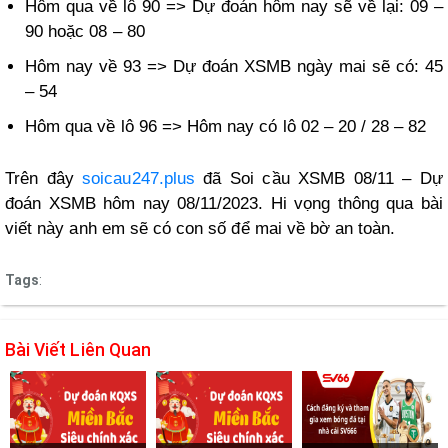
Hôm qua về lô 90 => Dự đoán hôm nay sẽ về lại: 09 –
90 hoặc 08 – 80
Hôm nay về 93 => Dự đoán XSMB ngày mai sẽ có: 45
– 54
Hôm qua về lô 96 => Hôm nay có lô 02 – 20 / 28 – 82
Trên đây
soicau247.plus
đã Soi cầu XSMB 08/11 – Dự
đoán XSMB hôm nay 08/11/2023. Hi vọng thông qua bài
viết này anh em sẽ có con số để mai về bờ an toàn.
Tags
:
Bài Viết Liên Quan