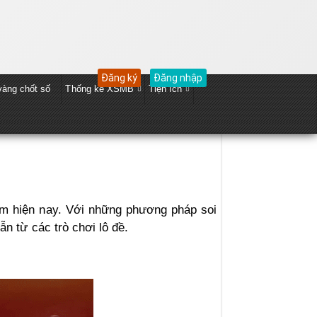
Đăng ký
Đăng nhập
vàng chốt số
Thống kê XSMB
Tiện ích
tâm hiện nay. Với những phương pháp soi
n từ các trò chơi lô đề.