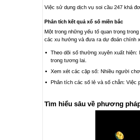
Việc sử dụng dịch vụ soi cầu 247 khá đơ
Phân tích kết quả xổ số miền bắc
Một trong những yếu tố quan trọng trong
các xu hướng và đưa ra dự đoán chính 
Theo dõi số thường xuyên xuất hiện: 
trong tương lai.
Xem xét các cặp số: Nhiều người chơi 
Phân tích các số lẻ và số chẵn: Việc p
Tìm hiểu sâu về phương pháp