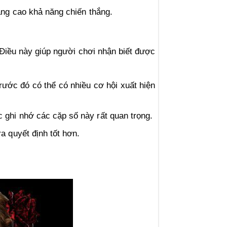
âng cao khả năng chiến thắng.
 Điều này giúp người chơi nhận biết được
rước đó có thể có nhiều cơ hội xuất hiện
c ghi nhớ các cặp số này rất quan trọng.
ra quyết định tốt hơn.