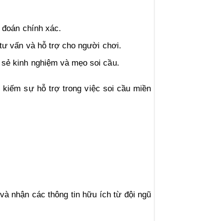
ự đoán chính xác.
tư vấn và hỗ trợ cho người chơi.
 sẻ kinh nghiệm và mẹo soi cầu.
kiếm sự hỗ trợ trong việc soi cầu miền
và nhận các thông tin hữu ích từ đội ngũ