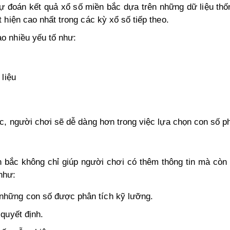
 đoán kết quả xổ số miền bắc dựa trên những dữ liệu thố
hiện cao nhất trong các kỳ xổ số tiếp theo.
o nhiều yếu tố như:
 liệu
c, người chơi sẽ dễ dàng hơn trong việc lựa chọn con số p
bắc không chỉ giúp người chơi có thêm thông tin mà còn 
như:
những con số được phân tích kỹ lưỡng.
 quyết định.