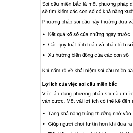
Soi cầu miền bắc là một phương pháp dự
sẽ tìm kiếm các con số có khả năng xuất 
Phương pháp soi cầu này thường dựa và
Kết quả xổ số của những ngày trước
Các quy luật tính toán và phân tích số
Xu hướng biến động của các con số
Khi nắm rõ về khái niệm soi cầu miền bắ
Lợi ích của việc soi cầu miền bắc
Việc áp dụng phương pháp soi cầu miền 
ván cược. Một vài lợi ích có thể kể đến 
Tăng khả năng trúng thưởng nhờ vào 
Giúp người chơi tự tin hơn khi đưa ra