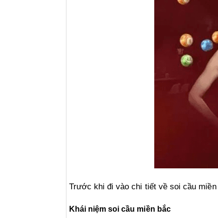
Trước khi đi vào chi tiết về soi cầu miề
Khái niệm soi cầu miền bắc