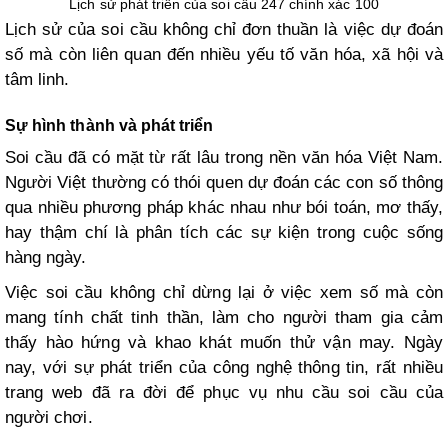
Lịch sử phát triển của soi cầu 247 chính xác 100
Lịch sử của soi cầu không chỉ đơn thuần là việc dự đoán
số mà còn liên quan đến nhiều yếu tố văn hóa, xã hội và
tâm linh.
Sự hình thành và phát triển
Soi cầu đã có mặt từ rất lâu trong nền văn hóa Việt Nam.
Người Việt thường có thói quen dự đoán các con số thông
qua nhiều phương pháp khác nhau như bói toán, mơ thấy,
hay thậm chí là phân tích các sự kiện trong cuộc sống
hàng ngày.
Việc soi cầu không chỉ dừng lại ở việc xem số mà còn
mang tính chất tinh thần, làm cho người tham gia cảm
thấy hào hứng và khao khát muốn thử vận may. Ngày
nay, với sự phát triển của công nghệ thông tin, rất nhiều
trang web đã ra đời để phục vụ nhu cầu soi cầu của
người chơi.