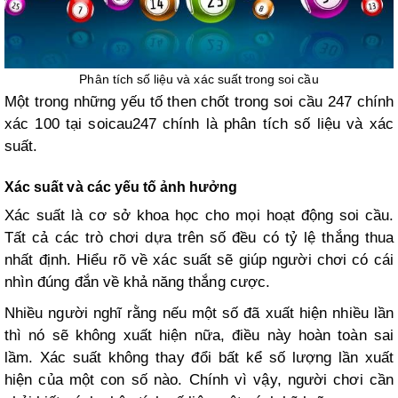
Phân tích số liệu và xác suất trong soi cầu
Một trong những yếu tố then chốt trong soi cầu 247 chính
xác 100 tại soicau247 chính là phân tích số liệu và xác
suất.
Xác suất và các yếu tố ảnh hưởng
Xác suất là cơ sở khoa học cho mọi hoạt động soi cầu.
Tất cả các trò chơi dựa trên số đều có tỷ lệ thắng thua
nhất định. Hiểu rõ về xác suất sẽ giúp người chơi có cái
nhìn đúng đắn về khả năng thắng cược.
Nhiều người nghĩ rằng nếu một số đã xuất hiện nhiều lần
thì nó sẽ không xuất hiện nữa, điều này hoàn toàn sai
lầm. Xác suất không thay đổi bất kể số lượng lần xuất
hiện của một con số nào. Chính vì vậy, người chơi cần