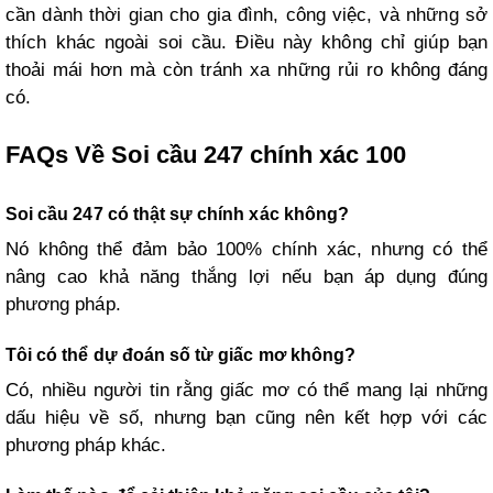
cần dành thời gian cho gia đình, công việc, và những sở
thích khác ngoài soi cầu. Điều này không chỉ giúp bạn
thoải mái hơn mà còn tránh xa những rủi ro không đáng
có.
FAQs Về Soi cầu 247 chính xác 100
Soi cầu 247 có thật sự chính xác không?
Nó không thể đảm bảo 100% chính xác, nhưng có thể
nâng cao khả năng thắng lợi nếu bạn áp dụng đúng
phương pháp.
Tôi có thể dự đoán số từ giấc mơ không?
Có, nhiều người tin rằng giấc mơ có thể mang lại những
dấu hiệu về số, nhưng bạn cũng nên kết hợp với các
phương pháp khác.