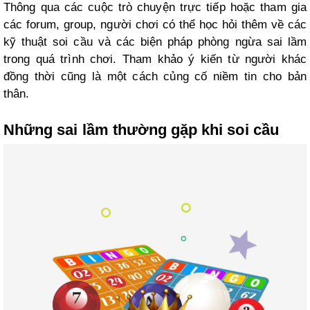
Thông qua các cuộc trò chuyện trực tiếp hoặc tham gia
các forum, group, người chơi có thể học hỏi thêm về các
kỹ thuật soi cầu và các biện pháp phòng ngừa sai lầm
trong quá trình chơi. Tham khảo ý kiến từ người khác
đồng thời cũng là một cách củng cố niềm tin cho bản
thân.
Những sai lầm thường gặp khi soi cầu