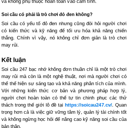
và không phụ thuộc hoàn toàn vào cảm tính.
Soi cầu có phải là trò chơi đỏ đen không?
Soi cầu có yếu tố đỏ đen nhưng cũng đòi hỏi người chơi
có kiến thức và kỹ năng để tối ưu hóa khả năng chiến
thắng. Chính vì vậy, nó không chỉ đơn giản là trò chơi
may rủi.
Kết luận
Soi cầu 247 bạc nhớ không đơn thuần chỉ là một trò chơi
may rủi mà còn là một nghệ thuật, nơi mà người chơi có
thể thể hiện sự sáng tạo và khả năng phân tích của mình.
Với những kiến thức cơ bản và phương pháp hợp lý,
người chơi hoàn toàn có thể tự tin chinh phục các thử
thách trong thế giới lô đề tại
https://soicau247.cv/
. Quan
trọng hơn cả là việc giữ vững tâm lý, quản lý tài chính tốt
và không ngừng học hỏi để nâng cao kỹ năng soi cầu của
bản thân.