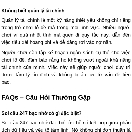
Không biết quản lý tài chính
Quản lý tài chính là một kỹ năng thiết yếu không chỉ riêng
trong trò chơi lô đề mà trong mọi lĩnh vực. Nhiều người
chơi vì quá nhiệt tình mà quên đi quy tắc này, dẫn đến
việc tiêu xài hoang phí và dễ dàng rơi vào nợ nần.
Người chơi cần lập kế hoạch ngân sách cụ thể cho việc
chơi lô đề, đảm bảo rằng họ không vượt ngoài khả năng
tài chính của mình. Việc này sẽ giúp người chơi duy trì
được tâm lý ổn định và không bị áp lực từ vấn đề tiền
bạc.
FAQs – Câu Hỏi Thường Gặp
Soi cầu 247 bạc nhớ có gì đặc biệt?
Soi cầu 247 bạc nhớ đặc biệt ở chỗ nó kết hợp giữa phân
tích dữ liệu và yếu tố tâm linh. Nó không chỉ đơn thuần là