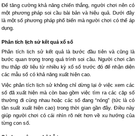
Để tăng cường khả năng chiến thắng, người chơi nên có
một phương pháp soi cầu bài bản và hiệu quả. Dưới đây
là một số phương pháp phổ biến mà người chơi có thể áp
dụng.
Phân tích lịch sử kết quả xổ số
Phân tích lịch sử kết quả là bước đầu tiên và cũng là
bước quan trọng trong quá trình soi cầu. Người chơi cần
thu thập dữ liệu từ nhiều kỳ xổ số trước đó để nhận diện
các mẫu số có khả năng xuất hiện cao.
Việc phân tích lịch sử không chỉ dừng lại ở việc xem các
số đã xuất hiện mà còn bao gồm việc tìm ra các cặp số
thường đi cùng nhau hoặc các số đang “nóng” (tức là có
tần suất xuất hiện cao) trong thời gian gần đây. Điều này
giúp người chơi có cái nhìn rõ nét hơn về xu hướng của
từng con số.