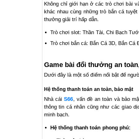
Không chỉ giới hạn ở các trò chơi bài 
khác nhau cùng những trò bắn cá tuyệt 
thưởng giải trí hấp dẫn.
Trò chơi slot: Thần Tài, Chi Bạch Tư
Trò chơi bắn cá: Bắn Cá 3D, Bắn Cá
Game bài đổi thưởng an toàn,
Dưới đây là một số điểm nổi bật để người
Hệ thống thanh toán an toàn, bảo mật
Nhà cái
S66
, vấn đề an toàn và bảo mậ
thông tin cá nhân cũng như các giao dị
minh bạch.
Hệ thống thanh toán phong phú: