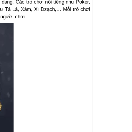
dạng. Các trò chơi nổi tiếng như Poker,
hư Tá Lả, Xâm, Xì Dzạch,… Mỗi trò chơi
 người chơi.