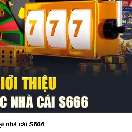
i nhà cái S666