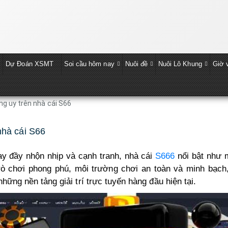
Dự Đoán XSMT
Soi cầu hôm nay
Nuôi đề
Nuôi Lô Khung
Giờ 
g uy trên nhà cái S66
nhà cái S66
nay đầy nhộn nhịp và cạnh tranh, nhà cái
S666
nổi bật như 
trò chơi phong phú, môi trường chơi an toàn và minh bạch
hững nền tảng giải trí trực tuyến hàng đầu hiện tại.