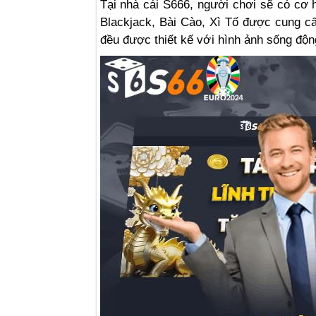
Tại nhà cái S666, người chơi sẽ có cơ 
Blackjack, Bài Cào, Xì Tố được cung c
đều được thiết kế với hình ảnh sống độn