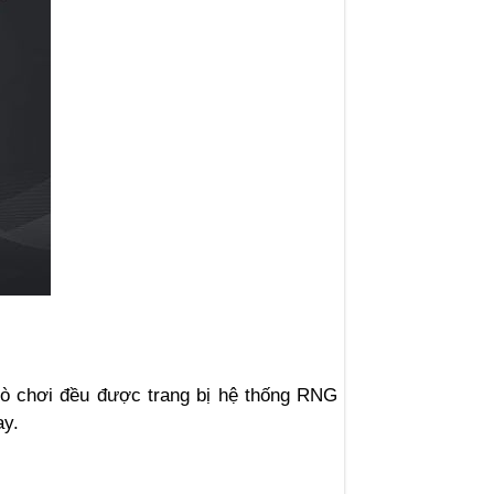
rò chơi đều được trang bị hệ thống RNG
ay.