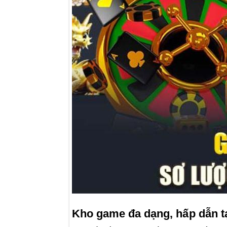
Kho game đa dạng, hấp dẫn tạ