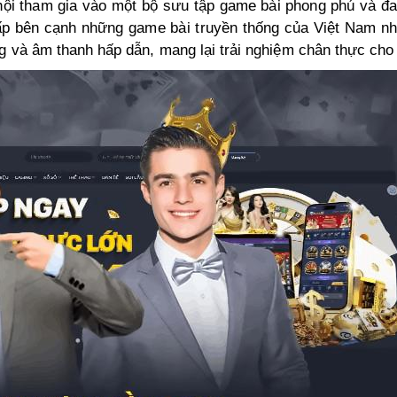
hội tham gia vào một bộ sưu tập game bài phong phú và đa 
ấp bên cạnh những game bài truyền thống của Việt Nam n
g và âm thanh hấp dẫn, mang lại trải nghiệm chân thực cho