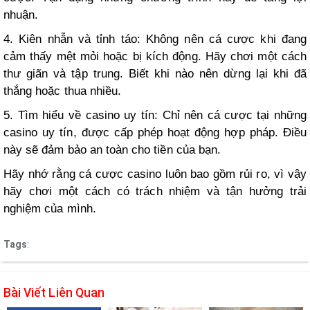
nhuận.
4. Kiên nhẫn và tỉnh táo: Không nên cá cược khi đang
cảm thấy mệt mỏi hoặc bị kích động. Hãy chơi một cách
thư giãn và tập trung. Biết khi nào nên dừng lại khi đã
thắng hoặc thua nhiều.
5. Tìm hiểu về casino uy tín: Chỉ nên cá cược tại những
casino uy tín, được cấp phép hoạt động hợp pháp. Điều
này sẽ đảm bảo an toàn cho tiền của bạn.
Hãy nhớ rằng cá cược casino luôn bao gồm rủi ro, vì vậy
hãy chơi một cách có trách nhiệm và tận hưởng trải
nghiệm của mình.
Tags
:
Bài Viết Liên Quan