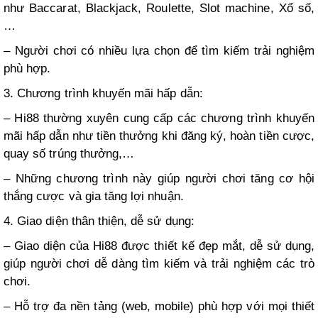
như Baccarat, Blackjack, Roulette, Slot machine, Xổ số,
…
– Người chơi có nhiều lựa chọn để tìm kiếm trải nghiệm
phù hợp.
3. Chương trình khuyến mãi hấp dẫn:
– Hi88 thường xuyên cung cấp các chương trình khuyến
mãi hấp dẫn như tiền thưởng khi đăng ký, hoàn tiền cược,
quay số trúng thưởng,…
– Những chương trình này giúp người chơi tăng cơ hội
thắng cược và gia tăng lợi nhuận.
4. Giao diện thân thiện, dễ sử dụng:
– Giao diện của Hi88 được thiết kế đẹp mắt, dễ sử dụng,
giúp người chơi dễ dàng tìm kiếm và trải nghiệm các trò
chơi.
– Hỗ trợ đa nền tảng (web, mobile) phù hợp với mọi thiết