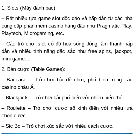
1. Slots (Máy đánh bạc):
– Rất nhiều tựa game slot độc đáo và hấp dẫn từ các nhà
cung cấp phần mềm casino hàng đầu như Pragmatic Play,
Playtech, Microgaming, etc.
– Các trò chơi slot có đồ họa sống động, âm thanh hấp
dẫn và nhiều tính năng đặc sắc như free spins, jackpot,
mini game…
2. Bàn cược (Table Games):
– Baccarat – Trò chơi bài dễ chơi, phổ biến trong các
casino châu Á.
– Blackjack – Trò chơi bài phổ biến với nhiều biến thể.
– Roulette – Trò chơi cược số kinh điển với nhiều lựa
chọn cược.
– Sic Bo – Trò chơi xúc sắc với nhiều cách cược.