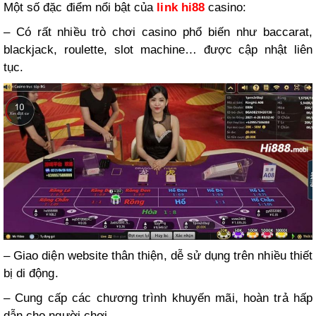
Một số đặc điểm nổi bật của
link hi88
casino:
– Có rất nhiều trò chơi casino phổ biến như baccarat,
blackjack, roulette, slot machine… được cập nhật liên
tục.
– Giao diện website thân thiện, dễ sử dụng trên nhiều thiết
bị di động.
– Cung cấp các chương trình khuyến mãi, hoàn trả hấp
dẫn cho người chơi.