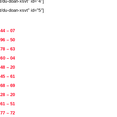
t/du-doan-xsvt” id=”4″]
t/du-doan-xsvt” id=”5″]
p
44 – 07
96 – 50
p
78 – 63
60 – 04
48 – 20
p
45 – 61
p
68 – 69
p
28 – 20
61 – 51
p
77 – 72