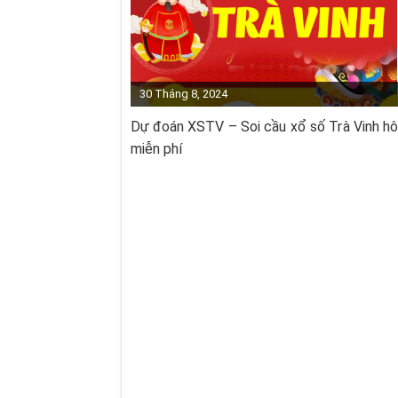
30 Tháng 8, 2024
Dự đoán XSTV – Soi cầu xổ số Trà Vinh h
miễn phí