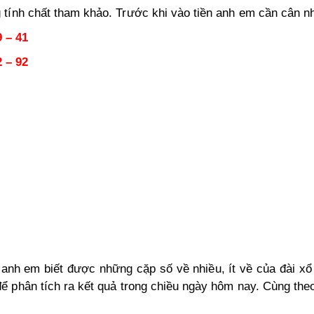
 tính chất tham khảo. Trước khi vào tiền anh em cần cân n
9 – 41
2 – 92
nh em biết được những cặp số về nhiều, ít về của đài xổ
 phân tích ra kết quả trong chiều ngày hôm nay. Cùng theo