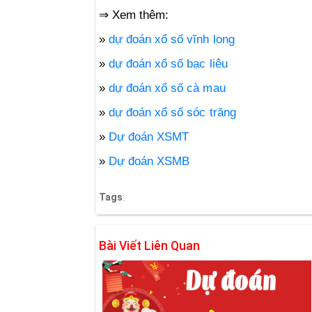
⇒ Xem thêm:
»
dự đoán xổ số vĩnh long
»
dự đoán xổ số bạc liêu
»
dự đoán xổ số cà mau
»
dự đoán xổ số sóc trăng
»
Dự đoán XSMT
»
Dự đoán XSMB
Tags
:
Bài Viết Liên Quan