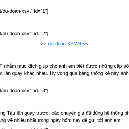
t/du-doan-xsvt” id=”1″]
t/du-doan-xsvt” id=”2″]
>>
dự đoán XSMN
<<
T nhằm mục đích giúp cho anh em biết được những cặp số 
ác lần quay khác nhau. Hy vọng qua bảng thống kê này an
t/du-doan-xsvt” id=”3″]
g Tàu lần quay trước, các chuyên gia đã dùng hệ thống phâ
ng về nhiều nhất trong ngày hôm nay để gửi tới anh em.