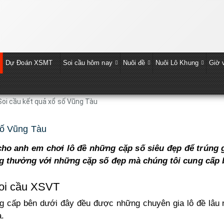
Dự Đoán XSMT
Soi cầu hôm nay
Nuôi đề
Nuôi Lô Khung
Giờ 
oi cầu kết quả xổ số Vũng Tàu
số Vũng Tàu
o anh em chơi lô đề những cặp số siêu đẹp để trúng g
g thưởng với những cặp số đẹp mà chúng tôi cung cấp 
oi cầu XSVT
 cấp bên dưới đây đều được những chuyên gia lô đề lâu 
a.