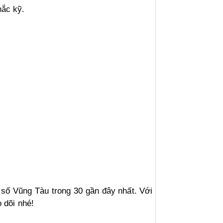
hắc kỹ.
 số Vũng Tàu trong 30 gần đây nhất. Với
 dõi nhé!