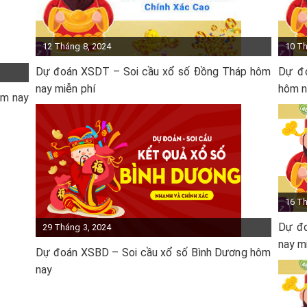
12 Tháng 8, 2024
10 Th
Dự đoán XSDT – Soi cầu xổ số Đồng Tháp hôm
Dự đ
nay miễn phí
hôm n
ôm nay
16 Th
Dự đ
29 Tháng 3, 2024
nay m
Dự đoán XSBD – Soi cầu xổ số Bình Dương hôm
nay