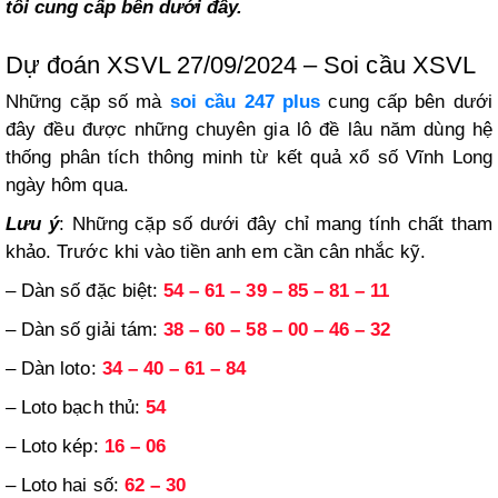
tôi cung cấp bên dưới đây.
Dự đoán XSVL 27/09/2024 – Soi cầu XSVL
Những cặp số mà
soi cầu 247 plus
cung cấp bên dưới
đây đều được những chuyên gia lô đề lâu năm dùng hệ
thống phân tích thông minh từ kết quả xổ số Vĩnh Long
ngày hôm qua.
Lưu ý
: Những cặp số dưới đây chỉ mang tính chất tham
khảo. Trước khi vào tiền anh em cần cân nhắc kỹ.
– Dàn số đặc biệt:
54 – 61 – 39 – 85 – 81 – 11
– Dàn số giải tám:
38 – 60 – 58 – 00 – 46 – 32
– Dàn loto:
34 – 40 – 61 – 84
– Loto bạch thủ:
54
– Loto kép:
16 – 06
– Loto hai số:
62 – 30