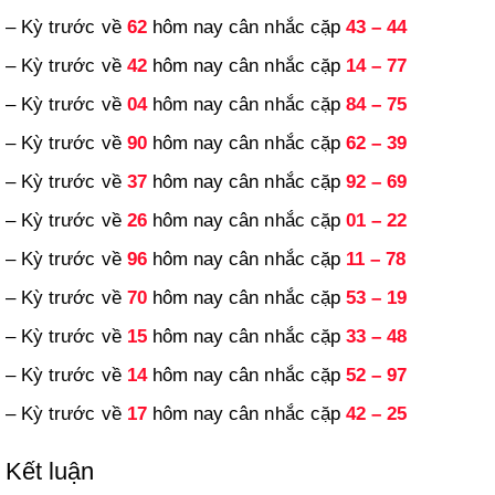
– Kỳ trước về
62
hôm nay cân nhắc cặp
43 – 44
– Kỳ trước về
42
hôm nay cân nhắc cặp
14 – 77
– Kỳ trước về
04
hôm nay cân nhắc cặp
84 – 75
– Kỳ trước về
90
hôm nay cân nhắc cặp
62 – 39
– Kỳ trước về
37
hôm nay cân nhắc cặp
92 – 69
– Kỳ trước về
26
hôm nay cân nhắc cặp
01 – 22
– Kỳ trước về
96
hôm nay cân nhắc cặp
11 – 78
– Kỳ trước về
70
hôm nay cân nhắc cặp
53 – 19
– Kỳ trước về
15
hôm nay cân nhắc cặp
33 – 48
– Kỳ trước về
14
hôm nay cân nhắc cặp
52 – 97
– Kỳ trước về
17
hôm nay cân nhắc cặp
42 – 25
Kết luận