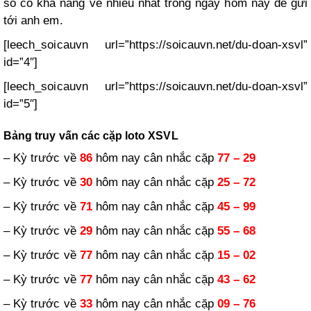
số có khả năng về nhiều nhất trong ngày hôm nay để gửi
tới anh em.
[leech_soicauvn url=”https://soicauvn.net/du-doan-xsvl”
id=”4″]
[leech_soicauvn url=”https://soicauvn.net/du-doan-xsvl”
id=”5″]
Bảng truy vấn các cặp loto XSVL
– Kỳ trước về
86
hôm nay cân nhắc cặp
77 – 29
– Kỳ trước về
30
hôm nay cân nhắc cặp
25 – 72
– Kỳ trước về
71
hôm nay cân nhắc cặp
45 – 99
– Kỳ trước về
29
hôm nay cân nhắc cặp
55 – 68
– Kỳ trước về
77
hôm nay cân nhắc cặp
15 – 02
– Kỳ trước về
77
hôm nay cân nhắc cặp
43 – 62
– Kỳ trước về
33
hôm nay cân nhắc cặp
09 – 76