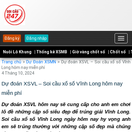
Đăng ký
Đăng nhập
Nuôi Lô Khung
| Thống kê XSMB
| Giờ vàng chốt số
| Chốt số
|
Trang chủ
>
Dự Đoán XSMN
>
Dự đoán XSVL – Soi cầu xổ số Vĩnh
Long hôm nay miễn phí
4 Tháng 10, 2024
Dự đoán XSVL – Soi cầu xổ số Vĩnh Long hôm nay
miễn phí
Dự đoán XSVL hôm nay sẽ cung cấp cho anh em chơi
lô đề những cặp số siêu đẹp để trúng giải Vĩnh Long.
Soi cầu xổ số Vĩnh Long ngày hôm nay hy vọng anh
em sẽ trúng thưởng với những cặp số đẹp mà chúng