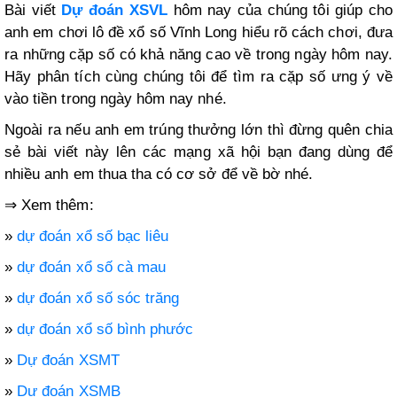
Bài viết
Dự đoán XSVL
hôm nay của chúng tôi giúp cho
anh em chơi lô đề xổ số Vĩnh Long hiểu rõ cách chơi, đưa
ra những cặp số có khả năng cao về trong ngày hôm nay.
Hãy phân tích cùng chúng tôi để tìm ra cặp số ưng ý về
vào tiền trong ngày hôm nay nhé.
Ngoài ra nếu anh em trúng thưởng lớn thì đừng quên chia
sẻ bài viết này lên các mạng xã hội bạn đang dùng để
nhiều anh em thua tha có cơ sở để về bờ nhé.
⇒ Xem thêm:
»
dự đoán xổ số bạc liêu
»
dự đoán xổ số cà mau
»
dự đoán xổ số sóc trăng
»
dự đoán xổ số bình phước
»
Dự đoán XSMT
»
Dự đoán XSMB