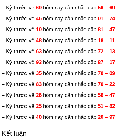
– Kỳ trước về
69
hôm nay cân nhắc cặp
56 – 69
– Kỳ trước về
46
hôm nay cân nhắc cặp
01 – 74
– Kỳ trước về
10
hôm nay cân nhắc cặp
81 – 47
– Kỳ trước về
48
hôm nay cân nhắc cặp
18 – 11
– Kỳ trước về
63
hôm nay cân nhắc cặp
72 – 13
– Kỳ trước về
93
hôm nay cân nhắc cặp
87 – 17
– Kỳ trước về
35
hôm nay cân nhắc cặp
70 – 09
– Kỳ trước về
83
hôm nay cân nhắc cặp
70 – 22
– Kỳ trước về
26
hôm nay cân nhắc cặp
56 – 47
– Kỳ trước về
25
hôm nay cân nhắc cặp
51 – 82
– Kỳ trước về
40
hôm nay cân nhắc cặp
20 – 97
Kết luận