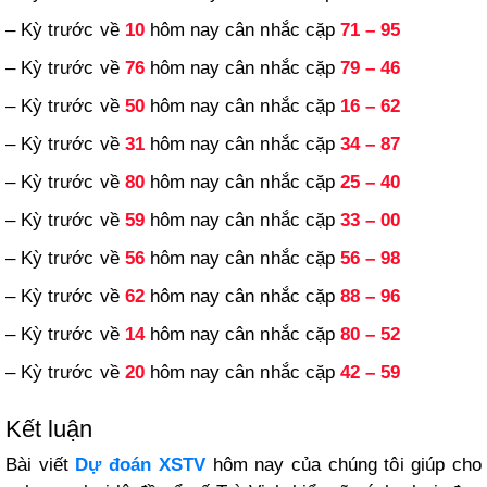
– Kỳ trước về
10
hôm nay cân nhắc cặp
71 – 95
– Kỳ trước về
76
hôm nay cân nhắc cặp
79 – 46
– Kỳ trước về
50
hôm nay cân nhắc cặp
16 – 62
– Kỳ trước về
31
hôm nay cân nhắc cặp
34 – 87
– Kỳ trước về
80
hôm nay cân nhắc cặp
25 – 40
– Kỳ trước về
59
hôm nay cân nhắc cặp
33 – 00
– Kỳ trước về
56
hôm nay cân nhắc cặp
56 – 98
– Kỳ trước về
62
hôm nay cân nhắc cặp
88 – 96
– Kỳ trước về
14
hôm nay cân nhắc cặp
80 – 52
– Kỳ trước về
20
hôm nay cân nhắc cặp
42 – 59
Kết luận
Bài viết
Dự đoán XSTV
hôm nay của chúng tôi giúp cho