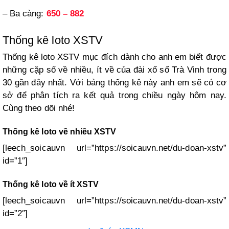
– Ba càng:
650 – 882
Thống kê loto XSTV
Thống kê loto XSTV mục đích dành cho anh em biết được
những cặp số về nhiều, ít về của đài xổ số Trà Vinh trong
30 gần đây nhất. Với bảng thống kê này anh em sẽ có cơ
sở để phân tích ra kết quả trong chiều ngày hôm nay.
Cùng theo dõi nhé!
Thống kê loto về nhiều XSTV
[leech_soicauvn url=”https://soicauvn.net/du-doan-xstv”
id=”1″]
Thống kê loto về ít XSTV
[leech_soicauvn url=”https://soicauvn.net/du-doan-xstv”
id=”2″]