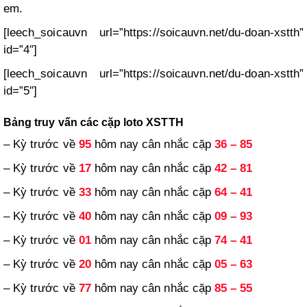
em.
[leech_soicauvn url=”https://soicauvn.net/du-doan-xstth”
id=”4″]
[leech_soicauvn url=”https://soicauvn.net/du-doan-xstth”
id=”5″]
Bảng truy vấn các cặp loto XSTTH
– Kỳ trước về
95
hôm nay cân nhắc cặp
36 – 85
– Kỳ trước về
17
hôm nay cân nhắc cặp
42 – 81
– Kỳ trước về
33
hôm nay cân nhắc cặp
64 – 41
– Kỳ trước về
40
hôm nay cân nhắc cặp
09 – 93
– Kỳ trước về
01
hôm nay cân nhắc cặp
74 – 41
– Kỳ trước về
20
hôm nay cân nhắc cặp
05 – 63
– Kỳ trước về
77
hôm nay cân nhắc cặp
85 – 55