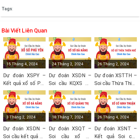
Tags
:
Bài Viết Liên Quan
15 Tháng 4, 2024
24 Tháng 2, 2024
26 Tháng 2, 2024
Dự đoán XSPY –
Dự đoán XSDN –
Dự đoán XSTTH –
Kết quả xổ số Phú
Soi cầu KQXS Đà
Soi cầu Thừa Thiên
Yên miễn phí
Nẵng
Huế hôm nay
3 Tháng 2, 2024
18 Tháng 7, 2024
26 Tháng 4, 2024
Dự đoán XSDN –
Dự đoán XSQT –
Dự đoán XSNT –
Soi cầu kết quả Đà
Soi cầu xổ số
Kết quả Soi cầu