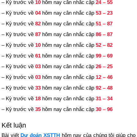
– Kỳ trước về
10
hôm nay cân nhắc cặp
24 – 55
– Kỳ trước về
04
hôm nay cân nhắc cặp
53 – 23
– Kỳ trước về
82
hôm nay cân nhắc cặp
51 – 87
– Kỳ trước về
87
hôm nay cân nhắc cặp
86 – 87
– Kỳ trước về
10
hôm nay cân nhắc cặp
52 – 82
– Kỳ trước về
61
hôm nay cân nhắc cặp
99 – 69
– Kỳ trước về
03
hôm nay cân nhắc cặp
26 – 25
– Kỳ trước về
03
hôm nay cân nhắc cặp
12 – 46
– Kỳ trước về
33
hôm nay cân nhắc cặp
92 – 48
– Kỳ trước về
18
hôm nay cân nhắc cặp
31 – 34
– Kỳ trước về
35
hôm nay cân nhắc cặp
30 – 96
Kết luận
Bài viết
Dự đoán XSTTH
hôm nay của chúng tôi giúp cho