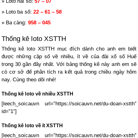
» Loto hai số:
57 – 07
» Loto ba số:
22 – 61 – 58
» Ba càng:
958 – 045
Thống kê loto XSTTH
Thống kê loto XSTTH mục đích dành cho anh em biết
được những cặp số về nhiều, ít về của đài xổ số Huế
trong 30 gần đây nhất. Với bảng thống kê này anh em sẽ
có cơ sở để phân tích ra kết quả trong chiều ngày hôm
nay. Cùng theo dõi nhé!
Thống kê loto về nhiều XSTTH
[leech_soicauvn url=”https://soicauvn.net/du-doan-xstth”
id=”1″]
Thống kê loto về ít XSTTH
[leech_soicauvn url=”https://soicauvn.net/du-doan-xstth”