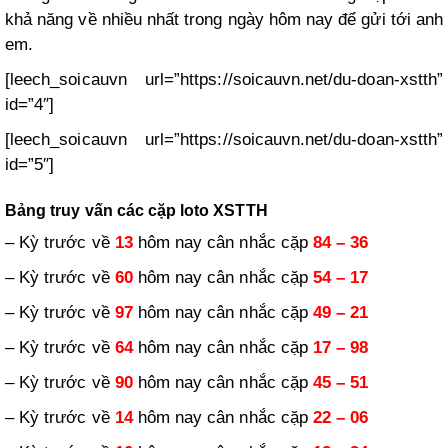
khả năng về nhiều nhất trong ngày hôm nay để gửi tới anh
em.
[leech_soicauvn url=”https://soicauvn.net/du-doan-xstth”
id=”4″]
[leech_soicauvn url=”https://soicauvn.net/du-doan-xstth”
id=”5″]
Bảng truy vấn các cặp loto XSTTH
– Kỳ trước về
13
hôm nay cân nhắc cặp
84 – 36
– Kỳ trước về
60
hôm nay cân nhắc cặp
54 – 17
– Kỳ trước về
97
hôm nay cân nhắc cặp
49 – 21
– Kỳ trước về
64
hôm nay cân nhắc cặp
17 – 98
– Kỳ trước về
90
hôm nay cân nhắc cặp
45 – 51
– Kỳ trước về
14
hôm nay cân nhắc cặp
22 – 06