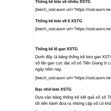
Thống kê loto về nhiều XSTG
[leech_soicauvn url=”https://soicauvn.ne
Thống kê loto về ít XSTG
[leech_soicauvn url=”https://soicauvn.ne
Thống kê lô gan XSTG
Dưới đây là bảng thống kê loto gan XST
số lần gan cực đại xổ số Tiền Giang ở 
ngày hôm nay.
[leech_soicauvn url=”https://soicauvn.ne
Bạc nhớ loto XSTG
Dựa vào bảng thống kê kết quả xổ số Ti
tôi tiến hành đưa ra những cặp số có kh