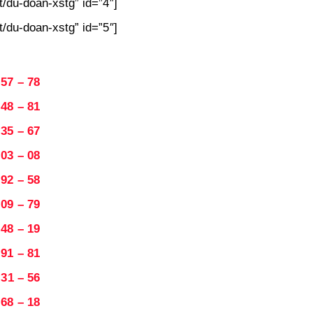
t/du-doan-xstg” id=”4″]
t/du-doan-xstg” id=”5″]
p
57 – 78
p
48 – 81
p
35 – 67
p
03 – 08
p
92 – 58
p
09 – 79
p
48 – 19
p
91 – 81
p
31 – 56
p
68 – 18