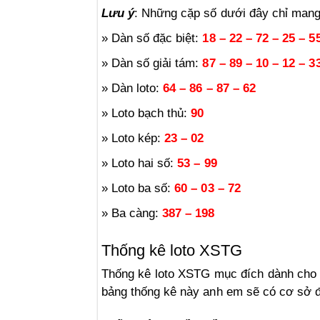
Lưu ý
: Những cặp số dưới đây chỉ mang
» Dàn số đặc biệt:
18 – 22 – 72 – 25 – 5
» Dàn số giải tám:
87 – 89 – 10 – 12 – 3
» Dàn loto:
64 – 86 – 87 – 62
» Loto bạch thủ:
90
» Loto kép:
23 – 02
» Loto hai số:
53 – 99
» Loto ba số:
60 – 03 – 72
» Ba càng:
387 – 198
Thống kê loto XSTG
Thống kê loto XSTG mục đích dành cho a
bảng thống kê này anh em sẽ có cơ sở để