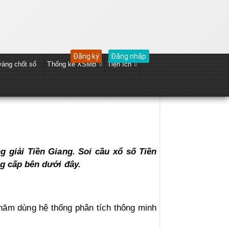
Đăng ký
Đăng nhập
vàng chốt số
Thống kê XSMB
Tiện ích
giải Tiền Giang. Soi cầu xổ số Tiền
g cấp bên dưới đây.
năm dùng hệ thống phân tích thông minh