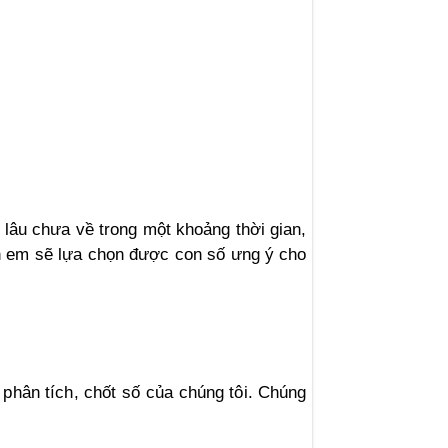
lâu chưa về trong một khoảng thời gian,
nh em sẽ lựa chọn được con số ưng ý cho
phân tích, chốt số của chúng tôi. Chúng