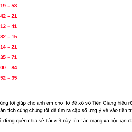
p
19 – 58
p
42 – 21
p
12 – 41
p
82 – 15
p
14 – 21
p
35 – 71
p
00 – 84
p
52 – 35
ng tôi giúp cho anh em chơi lô đề xổ số Tiền Giang hiểu r
n tích cùng chúng tôi để tìm ra cặp số ưng ý về vào tiền 
ì đừng quên chia sẻ bài viết này lên các mạng xã hội bạn 