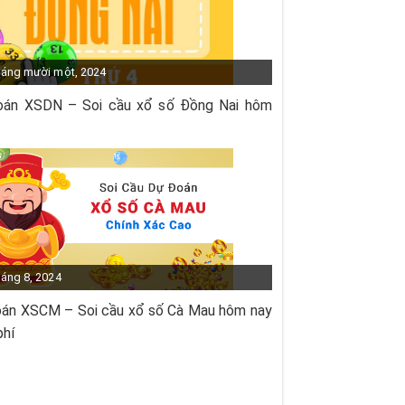
háng mười một, 2024
án XSDN – Soi cầu xổ số Đồng Nai hôm
áng 8, 2024
án XSCM – Soi cầu xổ số Cà Mau hôm nay
phí