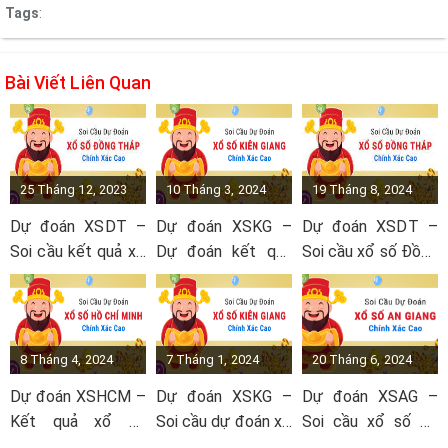
Tags
:
Bài Viết Liên Quan
25 Tháng 12, 2023
10 Tháng 3, 2024
19 Tháng 8, 2024
Dự đoán XSDT –
Dự đoán XSKG –
Dự đoán XSDT –
Soi cầu kết quả xổ
Dự đoán kết quả
Soi cầu xổ số Đồng
số Đồng Tháp vip
xổ số Kiên Giang
Tháp hôm nay miễn
phí
8 Tháng 4, 2024
7 Tháng 1, 2024
20 Tháng 6, 2024
Dự đoán XSHCM –
Dự đoán XSKG –
Dự đoán XSAG –
Kết quả xổ số
Soi cầu dự đoán xổ
Soi cầu xổ số An
TP.HCM miễn phí
số Kiên Giang
Giang hôm nay