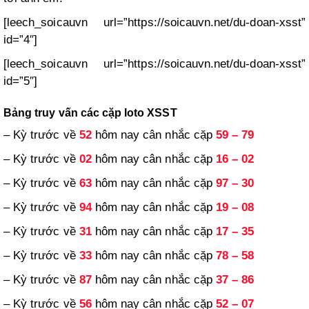
[leech_soicauvn url=”https://soicauvn.net/du-doan-xsst”
id=”4″]
[leech_soicauvn url=”https://soicauvn.net/du-doan-xsst”
id=”5″]
Bảng truy vấn các cặp loto XSST
– Kỳ trước về
52
hôm nay cân nhắc cặp
59 – 79
– Kỳ trước về
02
hôm nay cân nhắc cặp
16 – 02
– Kỳ trước về
63
hôm nay cân nhắc cặp
97 – 30
– Kỳ trước về
94
hôm nay cân nhắc cặp
19 – 08
– Kỳ trước về
31
hôm nay cân nhắc cặp
17 – 35
– Kỳ trước về
33
hôm nay cân nhắc cặp
78 – 58
– Kỳ trước về
87
hôm nay cân nhắc cặp
37 – 86
– Kỳ trước về
56
hôm nay cân nhắc cặp
52 – 07