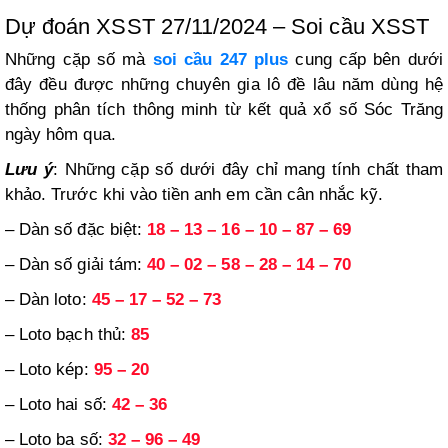
Dự đoán XSST 27/11/2024 – Soi cầu XSST
Những cặp số mà
soi cầu 247 plus
cung cấp bên dưới
đây đều được những chuyên gia lô đề lâu năm dùng hệ
thống phân tích thông minh từ kết quả xổ số Sóc Trăng
ngày hôm qua.
Lưu ý
: Những cặp số dưới đây chỉ mang tính chất tham
khảo. Trước khi vào tiền anh em cần cân nhắc kỹ.
– Dàn số đặc biệt:
18 – 13 – 16 – 10 – 87 – 69
– Dàn số giải tám:
40 – 02 – 58 – 28 – 14 – 70
– Dàn loto:
45 – 17 – 52 – 73
– Loto bạch thủ:
85
– Loto kép:
95 – 20
– Loto hai số:
42 – 36
– Loto ba số:
32 – 96 – 49