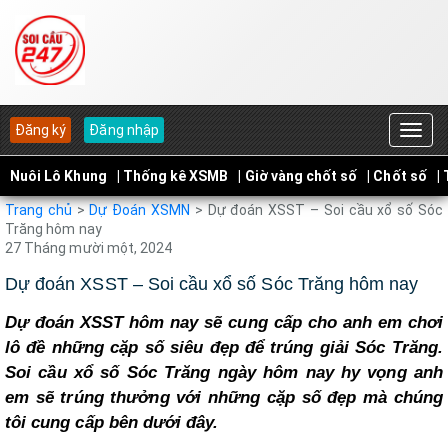
Đăng ký
Đăng nhập
Nuôi Lô Khung
| Thống kê XSMB
| Giờ vàng chốt số
| Chốt số
|
Trang chủ
>
Dự Đoán XSMN
>
Dự đoán XSST – Soi cầu xổ số Sóc
Trăng hôm nay
27 Tháng mười một, 2024
Dự đoán XSST – Soi cầu xổ số Sóc Trăng hôm nay
Dự đoán XSST hôm nay sẽ cung cấp cho anh em chơi
lô đề những cặp số siêu đẹp để trúng giải Sóc Trăng.
Soi cầu xổ số Sóc Trăng ngày hôm nay hy vọng anh
em sẽ trúng thưởng với những cặp số đẹp mà chúng
tôi cung cấp bên dưới đây.