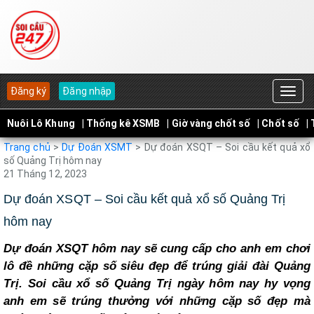
Đăng ký
Đăng nhập
Nuôi Lô Khung
| Thống kê XSMB
| Giờ vàng chốt số
| Chốt số
|
Trang chủ
>
Dự Đoán XSMT
>
Dự đoán XSQT – Soi cầu kết quả xổ
số Quảng Trị hôm nay
21 Tháng 12, 2023
Dự đoán XSQT – Soi cầu kết quả xổ số Quảng Trị
hôm nay
Dự đoán XSQT hôm nay sẽ cung cấp cho anh em chơi
lô đề những cặp số siêu đẹp để trúng giải đài Quảng
Trị. Soi cầu xổ số Quảng Trị ngày hôm nay hy vọng
anh em sẽ trúng thưởng với những cặp số đẹp mà