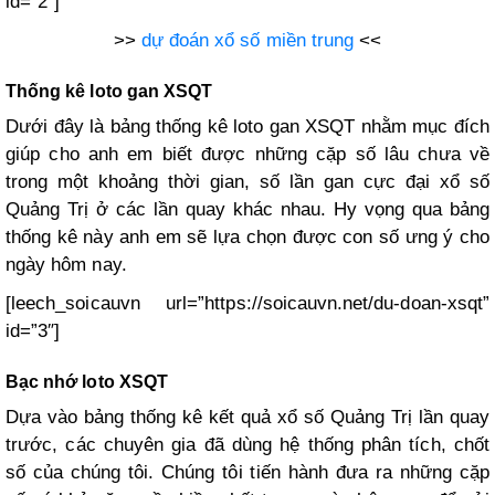
id=”2″]
>>
dự đoán xổ số miền trung
<<
Thống kê loto gan XSQT
Dưới đây là bảng thống kê loto gan XSQT nhằm mục đích
giúp cho anh em biết được những cặp số lâu chưa về
trong một khoảng thời gian, số lần gan cực đại xổ số
Quảng Trị ở các lần quay khác nhau. Hy vọng qua bảng
thống kê này anh em sẽ lựa chọn được con số ưng ý cho
ngày hôm nay.
[leech_soicauvn url=”https://soicauvn.net/du-doan-xsqt”
id=”3″]
Bạc nhớ loto XSQT
Dựa vào bảng thống kê kết quả xổ số Quảng Trị lần quay
trước, các chuyên gia đã dùng hệ thống phân tích, chốt
số của chúng tôi. Chúng tôi tiến hành đưa ra những cặp