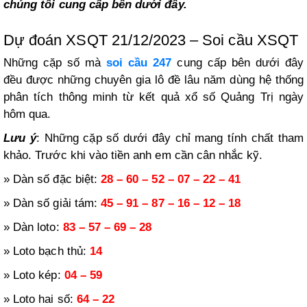
chúng tôi cung cấp bên dưới đây.
Dự đoán XSQT 21/12/2023 – Soi cầu XSQT
Những cặp số mà
soi cầu 247
cung cấp bên dưới đây
đều được những chuyên gia lô đề lâu năm dùng hệ thống
phân tích thông minh từ kết quả xổ số Quảng Trị ngày
hôm qua.
Lưu ý
: Những cặp số dưới đây chỉ mang tính chất tham
khảo. Trước khi vào tiền anh em cần cân nhắc kỹ.
» Dàn số đặc biệt:
28 – 60 – 52 – 07 – 22 – 41
» Dàn số giải tám:
45 – 91 – 87 – 16 – 12 – 18
» Dàn loto:
83 – 57 – 69 – 28
» Loto bạch thủ:
14
» Loto kép:
04 – 59
» Loto hai số:
64 – 22