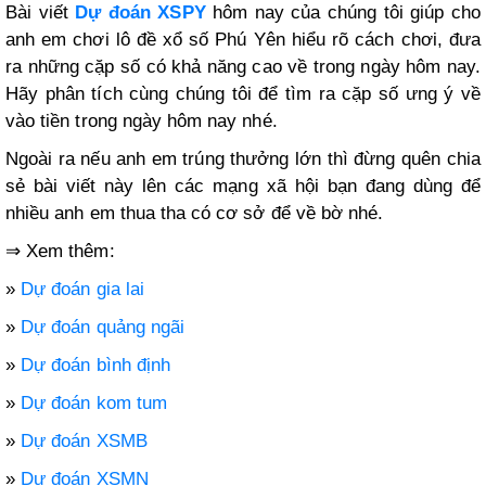
Bài viết
Dự đoán XSPY
hôm nay của chúng tôi giúp cho
anh em chơi lô đề xổ số Phú Yên hiểu rõ cách chơi, đưa
ra những cặp số có khả năng cao về trong ngày hôm nay.
Hãy phân tích cùng chúng tôi để tìm ra cặp số ưng ý về
vào tiền trong ngày hôm nay nhé.
Ngoài ra nếu anh em trúng thưởng lớn thì đừng quên chia
sẻ bài viết này lên các mạng xã hội bạn đang dùng để
nhiều anh em thua tha có cơ sở để về bờ nhé.
⇒ Xem thêm:
»
Dự đoán gia lai
»
Dự đoán quảng ngãi
»
Dự đoán bình định
»
Dự đoán kom tum
»
Dự đoán XSMB
»
Dự đoán XSMN