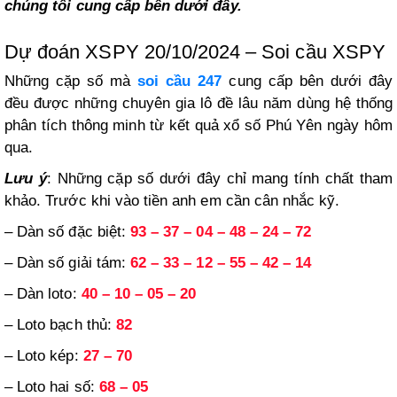
chúng tôi cung cấp bên dưới đây.
Dự đoán XSPY 20/10/2024 – Soi cầu XSPY
Những cặp số mà
soi cầu 247
cung cấp bên dưới đây
đều được những chuyên gia lô đề lâu năm dùng hệ thống
phân tích thông minh từ kết quả xổ số Phú Yên ngày hôm
qua.
Lưu ý
: Những cặp số dưới đây chỉ mang tính chất tham
khảo. Trước khi vào tiền anh em cần cân nhắc kỹ.
– Dàn số đặc biệt:
93 – 37 – 04 – 48 – 24 – 72
– Dàn số giải tám:
62 – 33 – 12 – 55 – 42 – 14
– Dàn loto:
40 – 10 – 05 – 20
– Loto bạch thủ:
82
– Loto kép:
27 – 70
– Loto hai số:
68 – 05