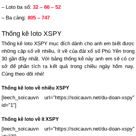
– Loto ba số:
32 – 66 – 52
– Ba càng:
805 – 747
Thống kê loto XSPY
Thống kê loto XSPY mục đích dành cho anh em biết được
những cặp số về nhiều, ít về của đài xổ số Phú Yên trong
30 gần đây nhất. Với bảng thống kê này anh em sẽ có cơ
sở để phân tích ra kết quả trong chiều ngày hôm nay.
Cùng theo dõi nhé!
Thống kê loto về nhiều XSPY
[leech_soicauvn url=”https://soicauvn.net/du-doan-xspy”
id=”1″]
Thống kê loto về ít XSPY
[leech_soicauvn url=”https://soicauvn.net/du-doan-xspy”