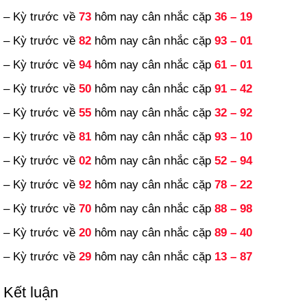
– Kỳ trước về
73
hôm nay cân nhắc cặp
36 – 19
– Kỳ trước về
82
hôm nay cân nhắc cặp
93 – 01
– Kỳ trước về
94
hôm nay cân nhắc cặp
61 – 01
– Kỳ trước về
50
hôm nay cân nhắc cặp
91 – 42
– Kỳ trước về
55
hôm nay cân nhắc cặp
32 – 92
– Kỳ trước về
81
hôm nay cân nhắc cặp
93 – 10
– Kỳ trước về
02
hôm nay cân nhắc cặp
52 – 94
– Kỳ trước về
92
hôm nay cân nhắc cặp
78 – 22
– Kỳ trước về
70
hôm nay cân nhắc cặp
88 – 98
– Kỳ trước về
20
hôm nay cân nhắc cặp
89 – 40
– Kỳ trước về
29
hôm nay cân nhắc cặp
13 – 87
Kết luận