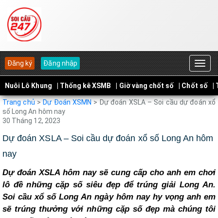
Đăng ký
Đăng nhập
Nuôi Lô Khung
| Thống kê XSMB
| Giờ vàng chốt số
| Chốt số
|
Trang chủ
>
Dự Đoán XSMN
>
Dự đoán XSLA – Soi cầu dự đoán xổ
số Long An hôm nay
30 Tháng 12, 2023
Dự đoán XSLA – Soi cầu dự đoán xổ số Long An hôm
nay
Dự đoán XSLA hôm nay sẽ cung cấp cho anh em chơi
lô đề những cặp số siêu đẹp để trúng giải Long An.
Soi cầu xổ số Long An ngày hôm nay hy vọng anh em
sẽ trúng thưởng với những cặp số đẹp mà chúng tôi