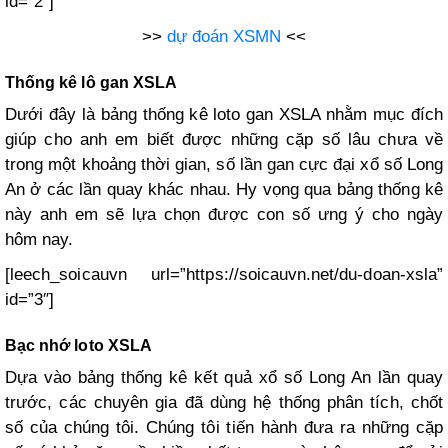
id=”2″]
>>
dự đoán XSMN
<<
Thống kê lô gan XSLA
Dưới đây là bảng thống kê loto gan XSLA nhằm mục đích
giúp cho anh em biết được những cặp số lâu chưa về
trong một khoảng thời gian, số lần gan cực đại xổ số Long
An ở các lần quay khác nhau. Hy vọng qua bảng thống kê
này anh em sẽ lựa chọn được con số ưng ý cho ngày
hôm nay.
[leech_soicauvn url=”https://soicauvn.net/du-doan-xsla”
id=”3″]
Bạc nhớ loto XSLA
Dựa vào bảng thống kê kết quả xổ số Long An lần quay
trước, các chuyên gia đã dùng hệ thống phân tích, chốt
số của chúng tôi. Chúng tôi tiến hành đưa ra những cặp