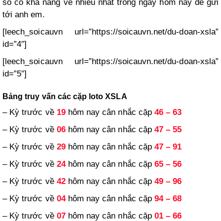
số có khả năng về nhiều nhất trong ngày hôm nay để gửi
tới anh em.
[leech_soicauvn url=”https://soicauvn.net/du-doan-xsla”
id=”4″]
[leech_soicauvn url=”https://soicauvn.net/du-doan-xsla”
id=”5″]
Bảng truy vấn các cặp loto XSLA
– Kỳ trước về
19
hôm nay cân nhắc cặp
46 – 63
– Kỳ trước về
06
hôm nay cân nhắc cặp
47 – 55
– Kỳ trước về
29
hôm nay cân nhắc cặp
47 – 91
– Kỳ trước về
24
hôm nay cân nhắc cặp
65 – 56
– Kỳ trước về
42
hôm nay cân nhắc cặp
49 – 96
– Kỳ trước về
04
hôm nay cân nhắc cặp
94 – 68
– Kỳ trước về
07
hôm nay cân nhắc cặp
01 – 66