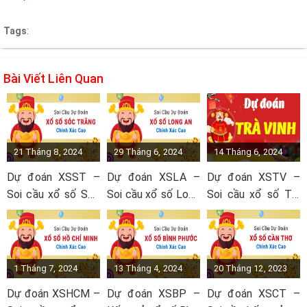
Tags
:
Bài Viết Liên Quan
21 Tháng 8, 2024
29 Tháng 6, 2024
14 Tháng 6, 2024
Dự đoán XSST –
Dự đoán XSLA –
Dự đoán XSTV –
Soi cầu xổ số Sóc
Soi cầu xổ số Long
Soi cầu xổ số Trà
Trăng hôm nay
An hôm nay miễn
Vinh miễn phí
miễn phí
phí
1 Tháng 7, 2024
13 Tháng 4, 2024
20 Tháng 12, 2023
Dự đoán XSHCM –
Dự đoán XSBP –
Dự đoán XSCT –