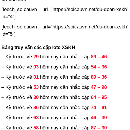
[leech_soicauvn url=”https://soicauvn.net/du-doan-xskh”
id=”4″]
[leech_soicauvn url=”https://soicauvn.net/du-doan-xskh”
id=”5″]
Bảng truy vấn các cặp loto XSKH
– Kỳ trước về
29
hôm nay cân nhắc cặp
89 – 46
– Kỳ trước về
93
hôm nay cân nhắc cặp
54 – 36
– Kỳ trước về
01
hôm nay cân nhắc cặp
89 – 36
– Kỳ trước về
53
hôm nay cân nhắc cặp
47 – 98
– Kỳ trước về
30
hôm nay cân nhắc cặp
64 – 95
– Kỳ trước về
86
hôm nay cân nhắc cặp
74 – 81
– Kỳ trước về
63
hôm nay cân nhắc cặp
46 – 39
– Kỳ trước về
58
hôm nay cân nhắc cặp
87 – 30