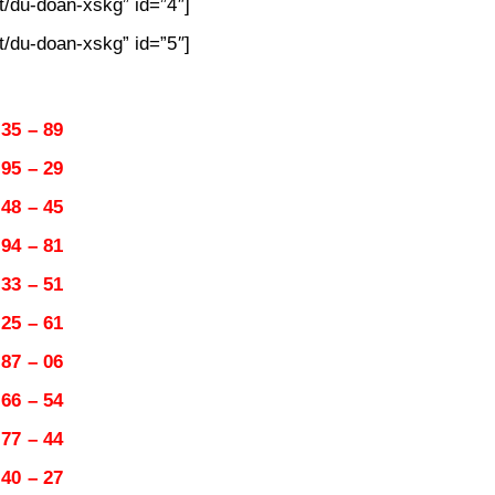
t/du-doan-xskg” id=”4″]
t/du-doan-xskg” id=”5″]
p
35 – 89
p
95 – 29
p
48 – 45
p
94 – 81
p
33 – 51
p
25 – 61
p
87 – 06
p
66 – 54
p
77 – 44
p
40 – 27