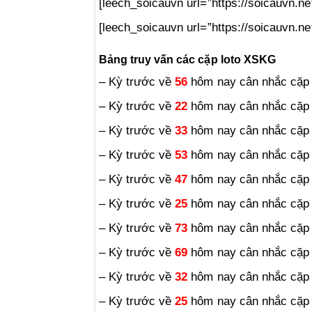
[leech_soicauvn url=”https://soicauvn.ne
[leech_soicauvn url=”https://soicauvn.ne
Bảng truy vấn các cặp loto XSKG
– Kỳ trước về
56
hôm nay cân nhắc cặ
– Kỳ trước về
22
hôm nay cân nhắc cặ
– Kỳ trước về
33
hôm nay cân nhắc cặ
– Kỳ trước về
53
hôm nay cân nhắc cặ
– Kỳ trước về
47
hôm nay cân nhắc cặ
– Kỳ trước về
25
hôm nay cân nhắc cặ
– Kỳ trước về
73
hôm nay cân nhắc cặ
– Kỳ trước về
69
hôm nay cân nhắc cặ
– Kỳ trước về
32
hôm nay cân nhắc cặ
– Kỳ trước về
25
hôm nay cân nhắc cặ