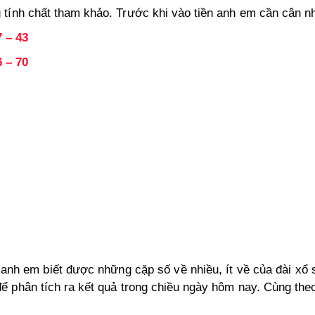
 tính chất tham khảo. Trước khi vào tiền anh em cần cân n
7 – 43
6 – 70
nh em biết được những cặp số về nhiều, ít về của đài xổ s
 phân tích ra kết quả trong chiều ngày hôm nay. Cùng theo