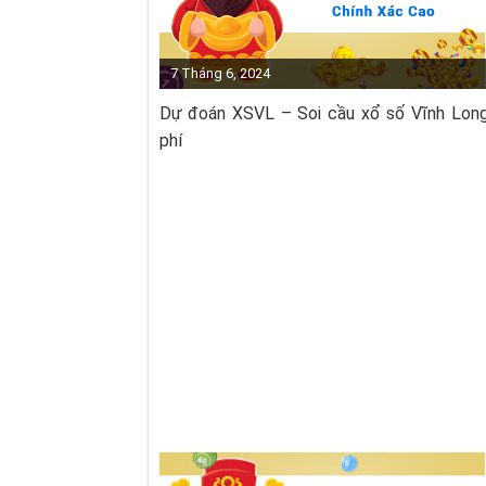
7 Tháng 6, 2024
Dự đoán XSVL – Soi cầu xổ số Vĩnh Lon
phí