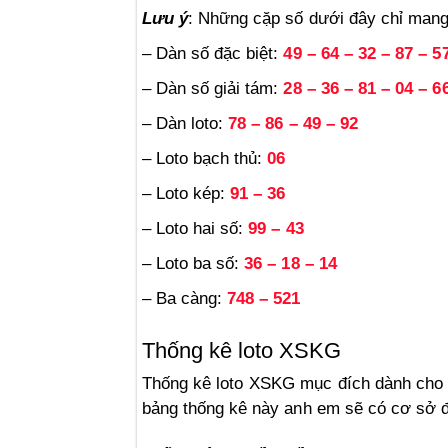
Lưu ý
: Những cặp số dưới đây chỉ mang
– Dàn số đặc biệt:
49 – 64 – 32 – 87 – 5
– Dàn số giải tám:
28 – 36 – 81 – 04 – 6
– Dàn loto:
78 – 86 – 49 – 92
– Loto bạch thủ:
06
– Loto kép:
91 – 36
– Loto hai số:
99 – 43
– Loto ba số:
36 – 18 – 14
– Ba càng:
748 – 521
Thống kê loto XSKG
Thống kê loto XSKG mục đích dành cho a
bảng thống kê này anh em sẽ có cơ sở để