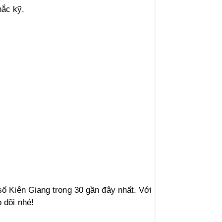
hắc kỹ.
ố Kiên Giang trong 30 gần đây nhất. Với
 dõi nhé!