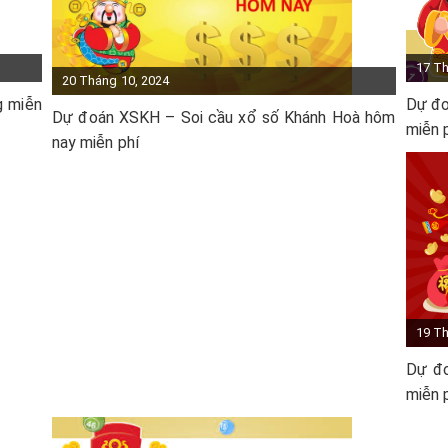
17 Th
20 Tháng 10, 2024
g miễn
Dự đo
Dự đoán XSKH – Soi cầu xổ số Khánh Hoà hôm
miễn 
nay miễn phí
19 Th
Dự đo
miễn 