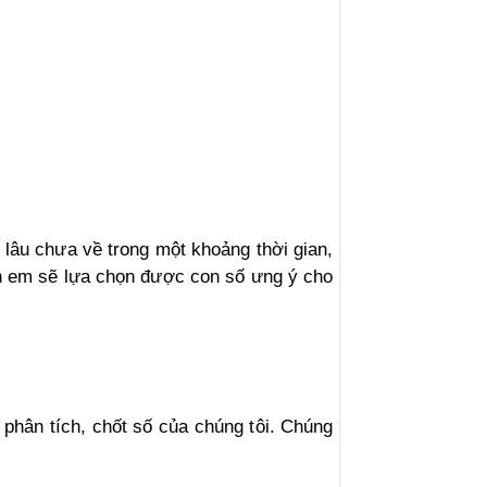
lâu chưa về trong một khoảng thời gian,
nh em sẽ lựa chọn được con số ưng ý cho
phân tích, chốt số của chúng tôi. Chúng