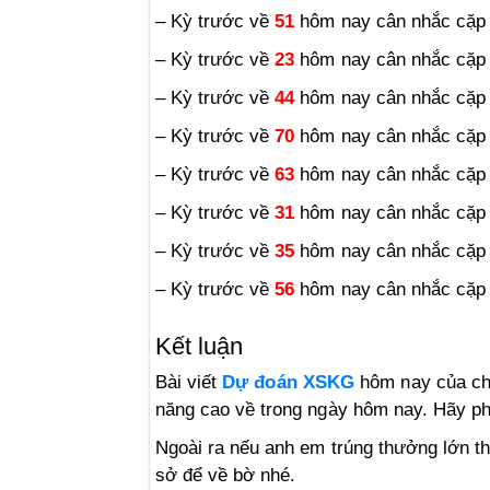
– Kỳ trước về
51
hôm nay cân nhắc cặ
– Kỳ trước về
23
hôm nay cân nhắc cặ
– Kỳ trước về
44
hôm nay cân nhắc cặ
– Kỳ trước về
70
hôm nay cân nhắc cặ
– Kỳ trước về
63
hôm nay cân nhắc cặ
– Kỳ trước về
31
hôm nay cân nhắc cặ
– Kỳ trước về
35
hôm nay cân nhắc cặ
– Kỳ trước về
56
hôm nay cân nhắc cặ
Kết luận
Bài viết
Dự đoán XSKG
hôm nay của chú
năng cao về trong ngày hôm nay. Hãy phâ
Ngoài ra nếu anh em trúng thưởng lớn th
sở để về bờ nhé.